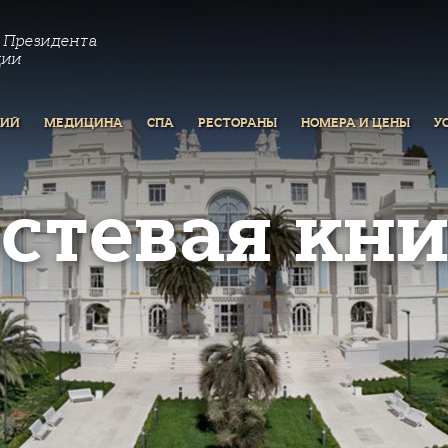
 Президента
ции
РИЙ
МЕДИЦИНА
СПА
РЕСТОРАНЫ
НОМЕРА И ЦЕНЫ
У
остевая кни