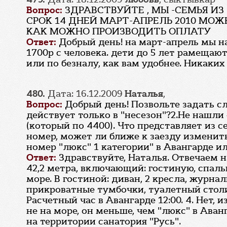
Вопрос:
ЗДРАВСТВУЙТЕ , МЫ -СЕМЬЯ ИЗ
СРОК 14 ДНЕЙ МАРТ-АПРЕЛЬ 2010 МО
КАК МОЖНО ПРОИЗВОДИТЬ ОПЛАТУ
Ответ:
Добрый день! на март-апрель мы н
1700р с человека. дети до 5 лет рамеща
или по безналу, как вам удобнее. Никаких
480.
Дата: 16.12.2009
Наталья
,
Вопрос:
Добрый день! Позвольте задать с
действует только в "несезон"?2.Не нашл
(который по 4400). Что представляет из с
номер, может ли ближе к заезду изменит
номер "люкс" 1 категории" в Авангарде 
Ответ:
Здравствуйте, Наталья. Отвечаем н
42,2 метра, включающий: гостиную, спал
море. В гостиной: диван, 2 кресла, журна
прикроватные тумбочки, туалетный столик
Расчетный час в Авангарде 12:00. 4. Нет, 
не на море, он меньше, чем "люкс" в Ава
на территории санатория "Русь".