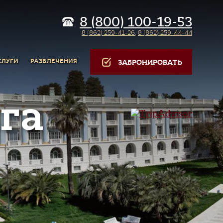
8 (800) 100-19-53
8 (862) 259-41-26
,
8 (862) 259-44-44
СЛУГИ
РАЗВЛЕЧЕНИЯ
ЗАБРОНИРОВАТЬ
га