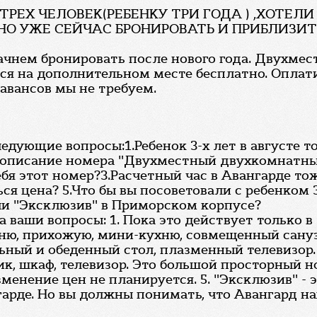
 ТРЕХ ЧЕЛОВЕК(РЕБЕНКУ ТРИ ГОДА ) ,ХОТЕЛИ
ЖНО УЖЕ СЕЙЧАС БРОНИРОВАТЬ И ПРИБЛИЗИ
ачнем бронировать после нового года. Двухме
ются на дополнительном месте бесплатно. Опла
 авансов мы не требуем.
ледующие вопросы:1.Ребенок 3-х лет в августе 
и описание номера "Двухместный двухкомнатный
ебя этот номер?3.Расчетный час в Авангарде тож
ься цена? 5.Что бы вы посоветовали с ребенко
или "Эксклюзив" в Приморском корпусе?
а ваши вопросы: 1. Пока это действует только в
ьню, прихожую, мини-кухню, совмещенный сануз
льный и обеденный стол, плазменный телевизор. 
, шкаф, телевизор. Это большой просторный но
изменение цен не планируется. 5. "Эксклюзив" - 
нгарде. Но вы должны понимать, что Авангард н