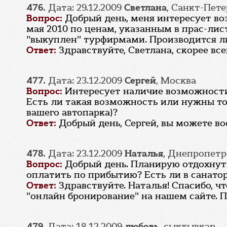
476.
Дата: 29.12.2009
Светлана
, Санкт-Пет
Вопрос:
Добрый день, меня интересует во
мая 2010 по ценам, указанным в прас-лис
"выкуплен" турфирмами. Производится ли
Ответ:
Здравствуйте, Светлана, скорее вс
477.
Дата: 23.12.2009
Сергей
, Москва
Вопрос:
Интересует наличие возможности 
Есть ли такая возможность или нужны то
вашего автопарка)?
Ответ:
Добрый день, Сергей, вы можете в
478.
Дата: 23.12.2009
Наталья
, Днепропетр
Вопрос:
Добрый день. Планирую отдохнуть 
оплатить по прибытию? Есть ли в санатор
Ответ:
Здравствуйте. Наталья! Спасибо, 
"онлайн бронирование" на нашем сайте. П
479.
Дата: 18.12.2009
любовь
, сыктывкар