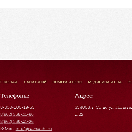
ГЛАВНАЯ
САНАТОРИЙ
НОМЕРА И ЦЕНЫ
МЕДИЦИНА И СПА
Р
Телефоны:
Адрес:
8-800-100-19-53
354008, г. Сочи
,
ул. Полите
8(862) 259-41-96
д.22
8(862) 259-41-26
E-Mail:
info@rus-sochi.ru