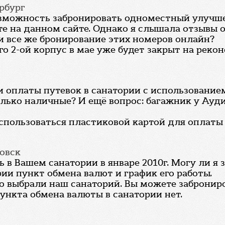
ербург
зможность забронировать одноместный улучшен
те на данном сайте. Однако я слышала отзывы 
 все же бронирование этих номеров онлайн?
его 2-ой корпус в мае уже будет закрыт на реко
оплаты путевок в санатории с использованием
лько наличные? И ещё вопрос: багажник у Ауди
оспользоваться пластиковой картой для оплаты
овск
в Вашем санатории в январе 2010г. Могу ли я з
ии пункт обмена валют и график его работы.
что выбрали наш санаторий. Вы можете заброни
ункта обмена валюты в санатории нет.