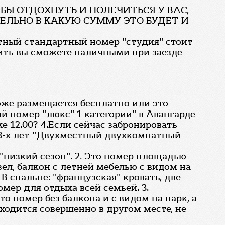
 БЫ ОТДОХНУТЬ И ПОЛЕЧИТЬСЯ У ВАС,
ТЕЛЬНО В КАКУЮ СУММУ ЭТО БУДЕТ И
стный стандартный номер "студия" стоит
тить вы сможете наличными при заезде
тоже размещается бесплатно или это
 номер "люкс" 1 категории" в Авангарде
е 12.00? 4.Если сейчас забронировать
м 3-х лет "Двухместный двухкомнатный
 "низкий сезон". 2. Это номер площадью
ел, балкон с летней мебелью с видом на
В спальне: "французская" кровать, две
мер для отдыха всей семьей. 3.
это номер без балкона и с видом на парк, а
аходится совершенно в другом месте, не