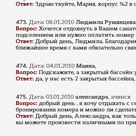
Ответ:
Здравствуйте, Мария, корпус №2 в 
473.
Дата: 08.01.2010
Людмила Румянцева
Вопрос:
Хочется отдохнуть в Вашем санат
подселением или нужно оплатить номер це
Ответ:
Добрый день, Людмила. Благодарим 
ближайшее время с вами обязательно свя
474.
Дата: 04.01.2010
Маина
,
Вопрос:
Подскажите, а закрытый бассейн у
Ответ:
да, у нас есть 2 закрытых бассейна,
475.
Дата: 03.01.2010
александра
, ачинск
Вопрос:
добрый день . я хочу отдыхать с 
бронирования номера и можно ли сделать
Ответ:
Добрый день, Александра, как тол
вы можете произвести наличными по при