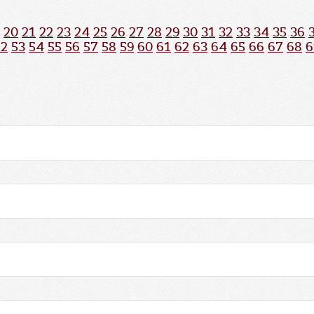
20
21
22
23
24
25
26
27
28
29
30
31
32
33
34
35
36
52
53
54
55
56
57
58
59
60
61
62
63
64
65
66
67
68
6