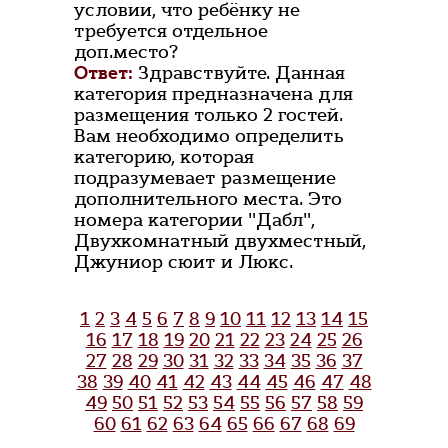
условии, что ребёнку не
требуется отдельное
доп.место?
Ответ:
Здравствуйте. Данная
категория предназначена для
размещения только 2 гостей.
Вам необходимо определить
категорию, которая
подразумевает размещение
дополнительного места. Это
номера категории "Дабл",
Двухкомнатный двухместный,
Джуниор сюит и Люкс.
1
2
3
4
5
6
7
8
9
10
11
12
13
14
15
16
17
18
19
20
21
22
23
24
25
26
27
28
29
30
31
32
33
34
35
36
37
38
39
40
41
42
43
44
45
46
47
48
49
50
51
52
53
54
55
56
57
58
59
60
61
62
63
64
65
66
67
68
69