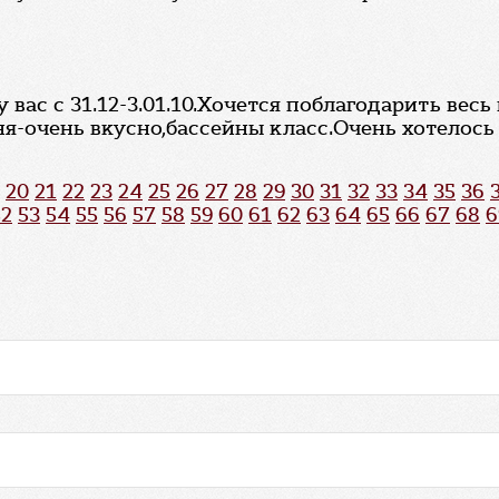
 вас с 31.12-3.01.10.Хочется поблагодарить вес
-очень вкусно,бассейны класс.Очень хотелось у
20
21
22
23
24
25
26
27
28
29
30
31
32
33
34
35
36
52
53
54
55
56
57
58
59
60
61
62
63
64
65
66
67
68
6