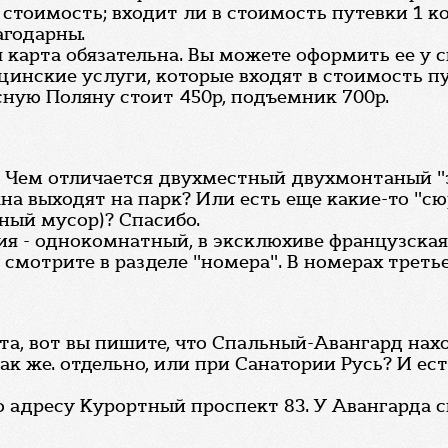
а стоимость; входит ли в стоимость путевки 1 к
агодарны.
карта обязательна. Вы можете оформить ее у с
ицинские услуги, которые входят в стоимость пу
сную Поляну стоит 450р, подъемник 700р.
. Чем отличается двухместный двухмонтаный "
окна выходят на парк? Или есть еще какие-то 
ный мусор)? Спасибо.
я - однокомнатный, в эксклюхиве французская
смотрите в разделе "номера". В номерах треть
а, вот вы пишите, что Спальный-Авангард нахо
ак же. отдельно, или при Санатории Русь? И ес
о адресу Курортный проспект 83. У Авангарда с