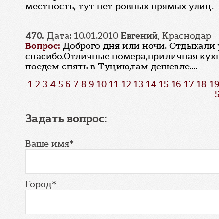
местность, тут нет ровных прямых улиц.
470.
Дата: 10.01.2010
Евгений
, Краснодар
Вопрос:
Доброго дня или ночи. Отдыхали у
спасибо.Отличные номера,приличная кухня
поедем опять в Туцию,там дешевле....
1
2
3
4
5
6
7
8
9
10
11
12
13
14
15
16
17
18
19
Задать вопрос:
Ваше имя*
Город*