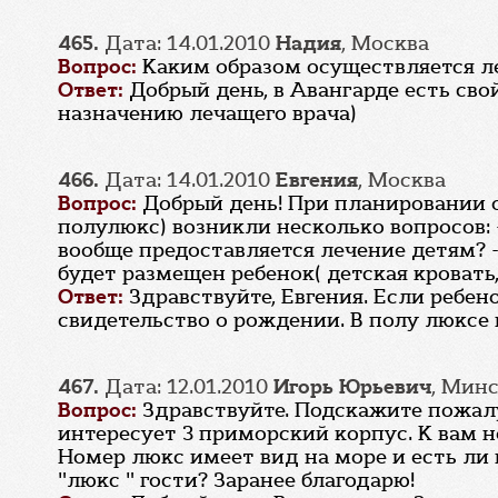
465.
Дата: 14.01.2010
Надия
, Москва
Вопрос:
Каким образом осуществляется ле
Ответ:
Добрый день, в Авангарде есть сво
назначению лечащего врача)
466.
Дата: 14.01.2010
Евгения
, Москва
Вопрос:
Добрый день! При планировании от
полулюкс) возникли несколько вопросов: -
вообще предоставляется лечение детям? -
будет размещен ребенок( детская кровать,
Ответ:
Здравствуйте, Евгения. Если ребен
свидетельство о рождении. В полу люксе 
467.
Дата: 12.01.2010
Игорь Юрьевич
, Мин
Вопрос:
Здравствуйте. Подскажите пожалу
интересует 3 приморский корпус. К вам не
Номер люкс имеет вид на море и есть ли 
"люкс " гости? Заранее благодарю!