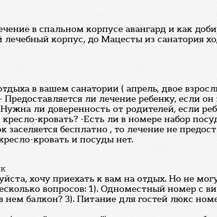
чение в спальном корпусе авангард и как доби
й лечебный корпус, до Мацесты из санатория хо
дыха в вашем санатории ( апрель, двое взросл
 Предоставляется ли лечение ребенку, если он 
Нужна ли доверенность от родителей, если реб
 кресло-кровать? -Есть ли в номере набор посу
ок заселяется бесплатно , то лечение не предос
кресло-кровать и посуды нет.
ск
йста, хочу приехать к вам на отдых. Но не мог
сколько вопросов: 1). Одноместный номер с вид
в нем балкон? 3). Питание для гостей люкс ном