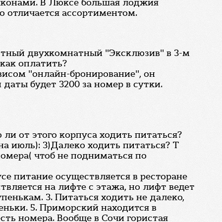
алконами. В Люксе большая лоджия
го отличается ассортиментом.
стный двухкомнатный "Эксклюзив" в 3-м
 как оплатить?
висом "онлайн-бронирование", он
даты будет 3200 за номер в сутки.
 ли от этого корпуса ходить питаться?
а июль): 3)Далеко ходить питаться? Т
номера( чтоб не подниматься по
усе питание осуществляется в ресторане
ствляется на лифте с этажа, но лифт ведет
пенькам. 3. Питаться ходить не далеко,
еньки. 5. Приморский находится в
есть номера. Вообще в Сочи гористая