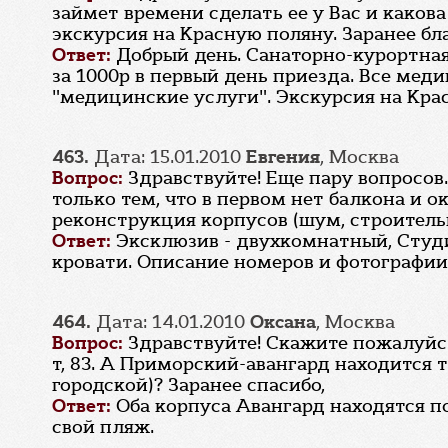
займет времени сделать ее у Вас и каков
экскурсия на Красную поляну. Заранее бл
Ответ:
Добрый день. Санаторно-курортная 
за 1000р в первый день приезда. Все мед
"медицинские услуги". Экскурсия на Кра
463.
Дата: 15.01.2010
Евгения
, Москва
Вопрос:
Здравствуйте! Еще пару вопросов
только тем, что в первом нет балкона и 
реконструкция корпусов (шум, строитель
Ответ:
Эксклюзив - двухкомнатный, Студи
кровати. Описание номеров и фотографии 
464.
Дата: 14.01.2010
Оксана
, Москва
Вопрос:
Здравствуйте! Скажите пожалуйст
т, 83. А Приморский-авангард находится т
городской)? Заранее спасибо,
Ответ:
Оба корпуса Авангард находятся п
свой пляж.