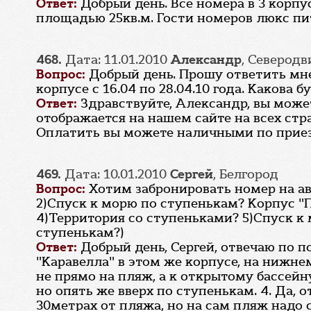
Ответ:
Добрый день. Все номера в 3 корпу
площадью 25кв.м. Гости номеров люкс пи
468.
Дата: 11.01.2010
Александр
, Северодв
Вопрос:
Добрый день. Прошу ответить мн
корпусе с 16.04 по 28.04.10 года. Какова
Ответ:
Здравствуйте, Александр, вы може
отображается на нашем сайте на всех стр
Оплатить вы можете наличными по приезд
469.
Дата: 10.01.2010
Сергей
, Белгород
Вопрос:
Хотим забронировать номер на ав
2)Спуск к морю по ступенькам? Корпус "
4)Территория со ступеньками? 5)Спуск к 
ступенькам?)
Ответ:
Добрый день, Сергей, отвечаю по 
"Каравелла" в этом же корпусе, на нижнем
не прямо на пляж, а к открытому бассейну
но опять же вверх по ступенькам. 4. Да,
30метрах от пляжа, но на сам пляж надо 