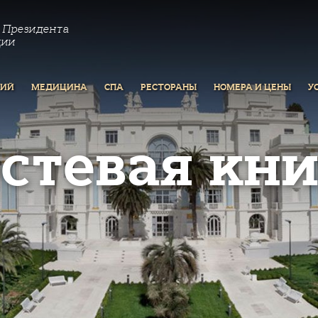
 Президента
ции
РИЙ
МЕДИЦИНА
СПА
РЕСТОРАНЫ
НОМЕРА И ЦЕНЫ
У
остевая кни