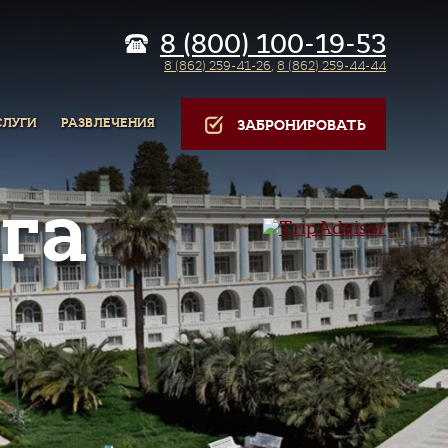
8 (800) 100-19-53
8 (862) 259-41-26
,
8 (862) 259-44-44
СЛУГИ
РАЗВЛЕЧЕНИЯ
ЗАБРОНИРОВАТЬ
га