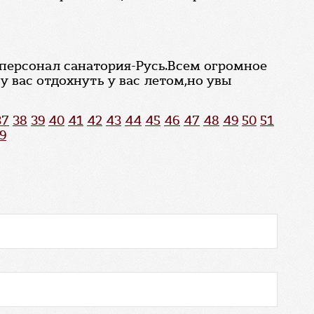
ь персонал санатория-Русь.Всем огромное
 вас отдохнуть у вас летом,но увы
37
38
39
40
41
42
43
44
45
46
47
48
49
50
51
9