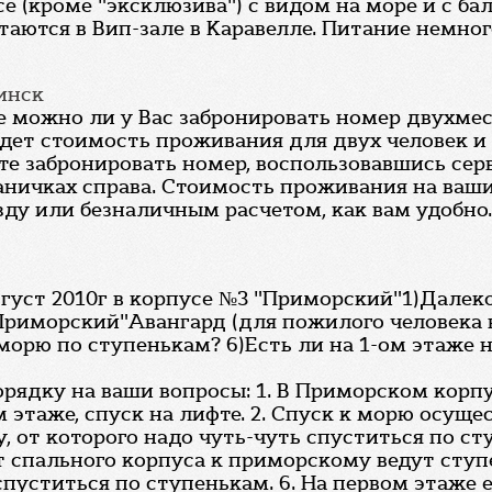
се (кроме "эксклюзива") с видом на море и с б
таются в Вип-зале в Каравелле. Питание немно
инск
е можно ли у Вас забронировать номер двухме
 будет стоимость проживания для двух человек и
те забронировать номер, воспользовавшись сер
аничках справа. Стоимость проживания на ваши 
у или безналичным расчетом, как вам удобно.
густ 2010г в корпусе №3 "Приморский"1)Далеко
Приморский"Авангард (для пожилого человека н
морю по ступенькам? 6)Есть ли на 1-ом этаже 
порядку на ваши вопросы: 1. В Приморском корп
 этаже, спуск на лифте. 2. Спуск к морю осуще
, от которого надо чуть-чуть спуститься по сту
 от спального корпуса к приморскому ведут ступ
спуститься по ступенькам. 6. На первом этаже 