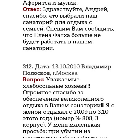
Аферитса и жулик.
Ответ:
Здравствуйте, Андрей,
спасибо, что выбрали наш
санаторий для отдыха с
семьей. Спешим Вам сообщить,
что Елена Фатха больше не
будет работать в нашем
санатории.
312.
Дата: 13.10.2010
Владимир
Полосков
, г.Москва
Вопрос:
Уважаемые
хлебосольные хозяева!!!
Огромное спасибо за
обеспечение великолепного
отдыха в Вашем санатории!!! Я с
женой отдыхал с 20.09 по 3.10
этого года (номер № 808, 3
корпус). У меня маленькая
просьба: при убытии из
санатория я забыл забрать на