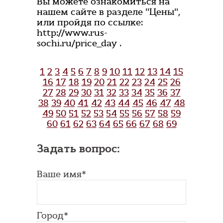
Вы можете ознакомиться на
нашем сайте в разделе "Цены",
или пройдя по ссылке:
http://www.rus-
sochi.ru/price_day .
1
2
3
4
5
6
7
8
9
10
11
12
13
14
15
16
17
18
19
20
21
22
23
24
25
26
27
28
29
30
31
32
33
34
35
36
37
38
39
40
41
42
43
44
45
46
47
48
49
50
51
52
53
54
55
56
57
58
59
60
61
62
63
64
65
66
67
68
69
Задать вопрос:
Ваше имя*
Город*