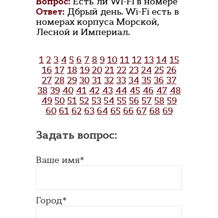
Вопрос:
Есть ли WI-FI в номере
Ответ:
Дбрый день. Wi-Fi есть в
номерах корпуса Морской,
Лесной и Империал.
1
2
3
4
5
6
7
8
9
10
11
12
13
14
15
16
17
18
19
20
21
22
23
24
25
26
27
28
29
30
31
32
33
34
35
36
37
38
39
40
41
42
43
44
45
46
47
48
49
50
51
52
53
54
55
56
57
58
59
60
61
62
63
64
65
66
67
68
69
Задать вопрос:
Ваше имя*
Город*