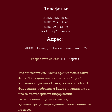
Телефоны:
8-800-100-19-53
8(862) 259-41-96
8(862) 259-41-26
E-Mail:
info@rus-sochi.ru
Адрес:
354008, г. Сочи
,
ул. Политехническая, д.22
Разработка сайта:
НПП "Корнет"
Мы приветствуем Вас на официальном сайте
ФГБУ "Объединённый санаторий "Русь"
Управления делами Президента Российской
Федерации и обращаем Ваше внимание на то,
что за достоверность информации,
размещенной на других сайтах,
администрация учреждения ответственности
не несет.