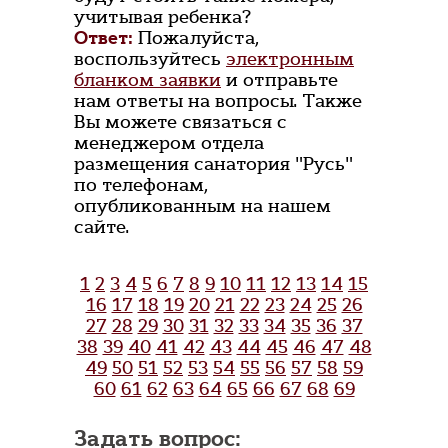
учитывая ребенка?
Ответ:
Пожалуйста,
воспользуйтесь
электронным
бланком заявки
и отправьте
нам ответы на вопросы. Также
Вы можете связаться с
менеджером отдела
размещения санатория "Русь"
по телефонам,
опубликованным на нашем
сайте.
1
2
3
4
5
6
7
8
9
10
11
12
13
14
15
16
17
18
19
20
21
22
23
24
25
26
27
28
29
30
31
32
33
34
35
36
37
38
39
40
41
42
43
44
45
46
47
48
49
50
51
52
53
54
55
56
57
58
59
60
61
62
63
64
65
66
67
68
69
Задать вопрос: