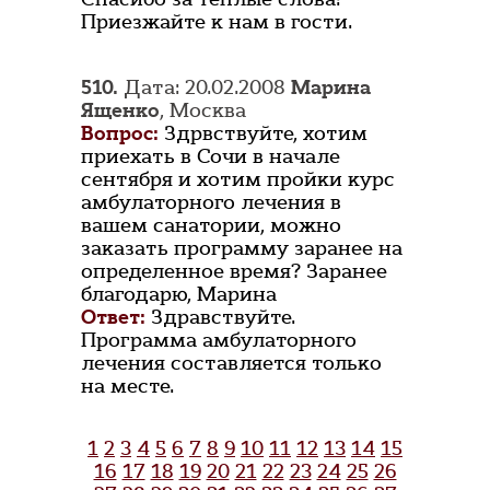
Приезжайте к нам в гости.
510.
Дата: 20.02.2008
Марина
Ященко
, Москва
Вопрос:
Здрвствуйте, хотим
приехать в Сочи в начале
сентября и хотим пройки курс
амбулаторного лечения в
вашем санатории, можно
заказать программу заранее на
определенное время? Заранее
благодарю, Марина
Ответ:
Здравствуйте.
Программа амбулаторного
лечения составляется только
на месте.
1
2
3
4
5
6
7
8
9
10
11
12
13
14
15
16
17
18
19
20
21
22
23
24
25
26