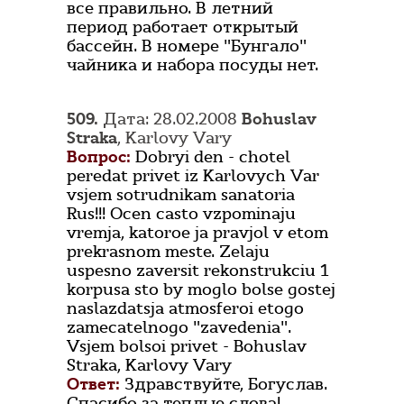
все правильно. В летний
период работает открытый
бассейн. В номере "Бунгало"
чайника и набора посуды нет.
509.
Дата: 28.02.2008
Bohuslav
Straka
, Karlovy Vary
Вопрос:
Dobryi den - chotel
peredat privet iz Karlovych Var
vsjem sotrudnikam sanatoria
Rus!!! Ocen casto vzpominaju
vremja, katoroe ja pravjol v etom
prekrasnom meste. Zelaju
uspesno zaversit rekonstrukciu 1
korpusa sto by moglo bolse gostej
naslazdatsja atmosferoi etogo
zamecatelnogo "zavedenia".
Vsjem bolsoi privet - Bohuslav
Straka, Karlovy Vary
Ответ:
Здравствуйте, Богуслав.
Спасибо за теплые слова!