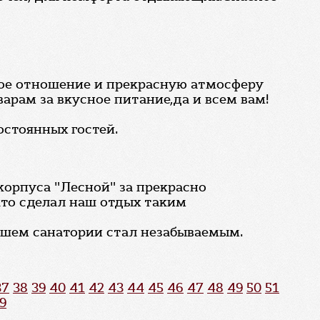
брое отношение и прекрасную атмосферу
арам за вкусное питание,да и всем вам!
остоянных гостей.
корпуса "Лесной" за прекрасно
кто сделал наш отдых таким
нашем санатории стал незабываемым.
37
38
39
40
41
42
43
44
45
46
47
48
49
50
51
9