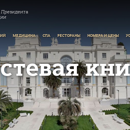
 Президента
ции
РИЙ
МЕДИЦИНА
СПА
РЕСТОРАНЫ
НОМЕРА И ЦЕНЫ
У
остевая кни