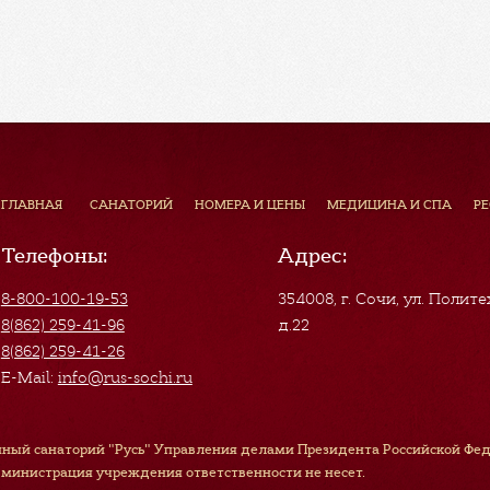
ГЛАВНАЯ
САНАТОРИЙ
НОМЕРА И ЦЕНЫ
МЕДИЦИНА И СПА
Р
Телефоны:
Адрес:
8-800-100-19-53
354008, г. Сочи
,
ул. Полите
8(862) 259-41-96
д.22
8(862) 259-41-26
E-Mail:
info@rus-sochi.ru
ный санаторий "Русь" Управления делами Президента Российской Феде
дминистрация учреждения ответственности не несет.