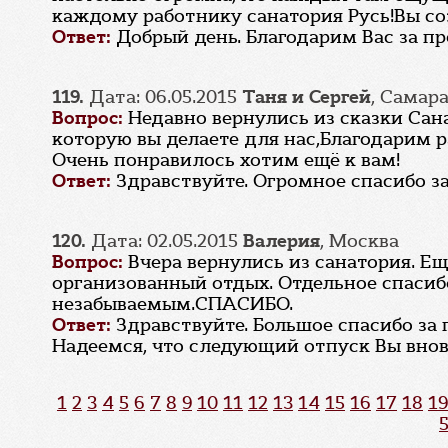
каждому работнику санатория Русь!Вы со
Ответ:
Добрый день. Благодарим Вас за пр
119.
Дата: 06.05.2015
Таня и Сергей
, Самар
Вопрос:
Недавно вернулись из сказки Сан
которую вы делаете для нас,Благодарим р
Очень понравилось хотим ещё к вам!
Ответ:
Здравствуйте. Огромное спасибо за
120.
Дата: 02.05.2015
Валерия
, Москва
Вопрос:
Вчера вернулись из санатория. Ещ
организованный отдых. Отдельное спасибо
незабываемым.СПАСИБО.
Ответ:
Здравствуйте. Большое спасибо за
Надеемся, что следующий отпуск Вы внов
1
2
3
4
5
6
7
8
9
10
11
12
13
14
15
16
17
18
19