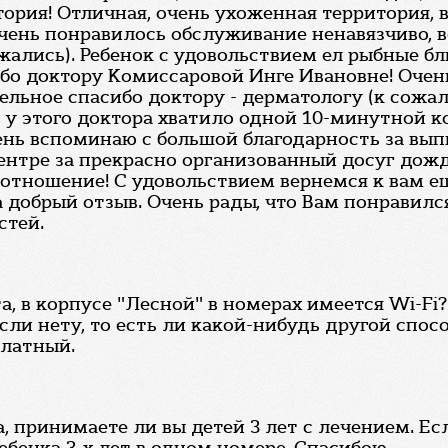
ория! Отличная, очень ухоженная территория, 
чень понравилось обслуживание ненавязчиво, вс
ались). Ребенок с удовольствием ел рыбные блю
бо доктору Комиссаровой Инге Ивановне! Очен
льное спасибо доктору - дерматологу (к сожал
 у этого доктора хватило одной 10-минутной ко
ень вспоминаю с большой благодарность за вып
ентре за прекрасно организованный досуг дожд
 отношение! С удовольствием вернемся к вам е
а добрый отзыв. Очень рады, что Вам понравилс
стей.
 в корпусе "Лесной" в номерах имеется Wi-Fi?
если нету, то есть ли какой-нибудь другой спо
платный.
, принимаете ли вы детей 3 лет с лечением. Ес