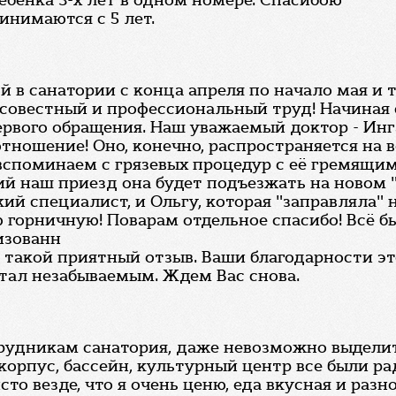
 ребенка 3-х лет в одном номере. Спасибою
инимаются с 5 лет.
й в санатории с конца апреля по начало мая и 
осовестный и профессиональный труд! Начиная
первого обращения. Наш уважаемый доктор - Ин
отношение! Оно, конечно, распространяется на
 вспоминаем с грязевых процедур с её гремящи
ий наш приезд она будет подъезжать на новом 
ий специалист, и Ольгу, которая "заправляла"
 горничную! Поварам отдельное спасибо! Всё б
изованн
за такой приятный отзыв. Ваши благодарности 
стал незабываемым. Ждем Вас снова.
отрудникам санатория, даже невозможно выдели
корпус, бассейн, культурный центр все были р
сто везде, что я очень ценю, еда вкусная и раз