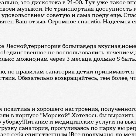
еально, это дискотека в 21-00. Тут уже такое в
своей музыкой. Но транспортная доступность и
 с удовольствием советую и сама поеду еще. Спа
иятен Ваш отзыв. Огромное спасибо. Надеемся е
пусе Лесной,территория большая,еда вкусная,но
бо! единственное не воспользовались лечение
только можно,нам через 3 месяца должно 5 быт
ю, по правилам санатория детки принимаются то
твия. Обязательно возвращайтесь, тем более, чт
 позитива и хорошего настроения, полученного
ровели в корпусе "Морской".Хотелось бы вырази
 уборку!Питание и медицинские услуги на вы
грузку санатория, прогуливаясь по парку вы ре
ает себя единственным )Все продумано до мел