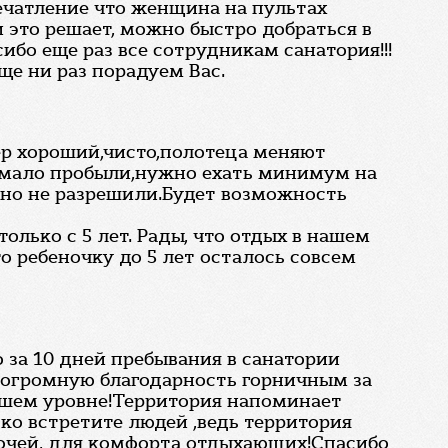
печатление что женщина на пультах
 это решает, можно быстро добраться в
сибо еще раз все сотрудникам санатория!!!
ще ни раз порадуем Вас.
мер хороший,чисто,полотеца меняют
м,мало пробыли,нужно ехать минимум на
ь,но не разрешили.Будет возможность
лько с 5 лет. Рады, что отдых в нашем
о ребеночку до 5 лет осталось совсем
 за 10 дней пребывания в санатории
ть огромную благодарность горничным за
сшем уровне!Территория напоминает
дко встретите людей ,ведь территория
очей, для комфорта отдыхающих!Спасибо