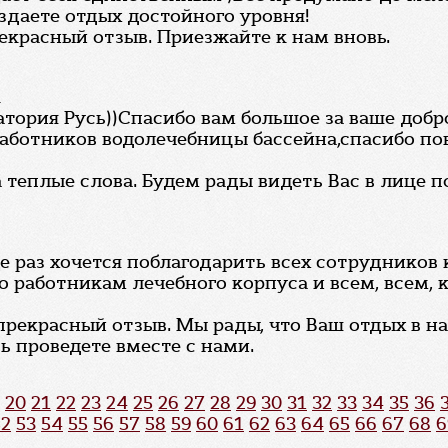
здаете отдых достойного уровня!
екрасный отзыв. Приезжайте к нам вновь.
а
атория Русь))Спасибо вам большое за ваше до
аботников водолечебницы бассейна,спасибо пов
 теплые слова. Будем рады видеть Вас в лице п
е раз хочется поблагодарить всех сотрудников 
 работникам лечебного корпуса и всем, всем, 
 прекрасный отзыв. Мы рады, что Ваш отдых в 
ь проведете вместе с нами.
20
21
22
23
24
25
26
27
28
29
30
31
32
33
34
35
36
52
53
54
55
56
57
58
59
60
61
62
63
64
65
66
67
68
6