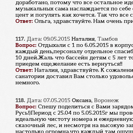
доработано, потому что все остальное ид
музыкальных сама наслаждается по себе 
цент и погулять как хочется. Так что все
Ответ:
Ольга, здравствуйте. Нам очень пр
117.
Дата: 09.05.2015
Наталия
, Тамбов
Вопрос:
Отдыхали с 1 по 6.05.2015 в кор
каждый день,персоналу отдельное спаси
10 дней.Жаль что бассейн детям с 5 лет 
приедем еще,желание есть вернуться!!
Ответ:
Наталия, здравствуйте. К сожалени
санатории доставил Вам столько удовольс
немного.
118.
Дата: 07.05.2015
Оксана
, Воронеж
Вопрос:
Спешу поделиться с Вами зарядом
Русь!)Период с 25.04 по 5.05.2015г мы п
идеальную чистоту номера и ежедневную
сказочный лес, и несмотря на высокую за
настолько огромна,что каждый там ощущ