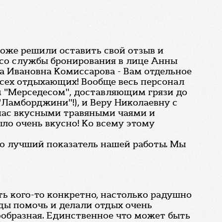
тоже решили оставить свой отзыв и
 со службы бронирования в лице Анны
га Ивановна Комиссарова - Вам отдельное
 всех отдыхающих! Вообще весь персонал
м "Мерседесом", доставляющим грязи до
"Ламборджини"!), и Веру Николаевну с
 нас вкусными травяными чаями и
ыло очень вкусно! Ко всему этому
это лучший показатель нашей работы. Мы
ть кого-то конкретно, настолько радушно
ады помочь и делали отдых очень
нообразная. Единственное что может быть