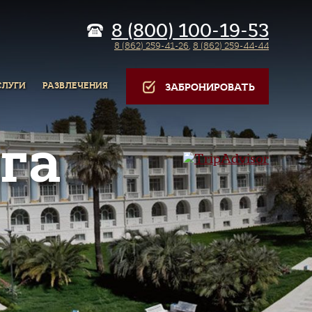
8 (800) 100-19-53
8 (862) 259-41-26
,
8 (862) 259-44-44
СЛУГИ
РАЗВЛЕЧЕНИЯ
ЗАБРОНИРОВАТЬ
га