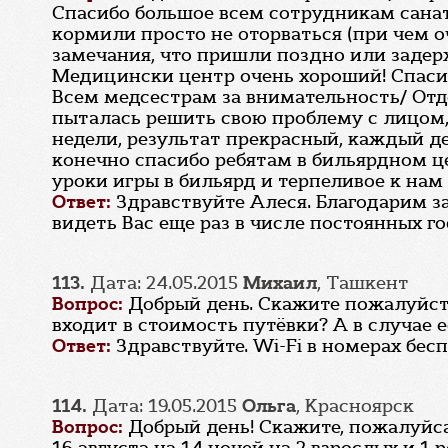
Спасибо большое всем сотрудникам санат
кормили просто не оторваться (при чем о
замечания, что пришли поздно или задерж
Медицински центр очень хороший! Спаси
Всем медсестрам за внимательность/ Отде
пыталась решить свою проблему с лицом,
недели, результат прекрасный, каждый д
конечно спасибо ребятам в бильярдном ц
уроки игры в бильярд и терпеливое к нам
Ответ:
Здравствуйте Алеся. Благодарим з
видеть Вас еще раз в числе постоянных го
113.
Дата: 24.05.2015
Михаил
, Ташкент
Вопрос:
Добрый день. Скажите пожалуйста,
входит в стоимость путёвки? А в случае 
Ответ:
Здравствуйте. Wi-Fi в номерах бес
114.
Дата: 19.05.2015
Ольга
, Красноярск
Вопрос:
Добрый день! Скажите, пожалуйса