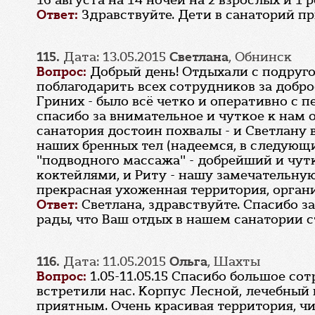
16 августа на 14 ночей на 2 взрослых и 1
Ответ:
Здравствуйте. Дети в санаторий пр
115.
Дата: 13.05.2015
Светлана
, Обнинск
Вопрос:
Добрый день! Отдыхали с подруго
поблагодарить всех сотрудников за добр
Гриних - было всё четко и оперативно с 
спасибо за внимательное и чуткое к нам 
санатория достоин похвалы - и Светлану
наших бренных тел (надеемся, в следующ
"подводного массажа" - добрейший и чутк
коктейлями, и Риту - нашу замечательную
прекрасная ухоженная территория, орган
Ответ:
Светлана, здравствуйте. Спасибо 
рады, что Ваш отдых в нашем санатории 
116.
Дата: 11.05.2015
Ольга
, Шахты
Вопрос:
1.05-11.05.15 Спасибо большое с
встретили нас. Корпус Лесной, лечебный 
приятным. Очень красивая территория, чи