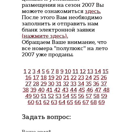
размещения на сезон 2007 Вы
можете ознакомиться
здесь.
После этого Вам необходимо
заполнить и отправить нам
бланк электронной заявки
(нажмите здесь).
Обращаем Ваше внимание, что
все номера "полулюкс" на лето
2007 уже проданы.
1
2
3
4
5
6
7
8
9
10
11
12
13
14
15
16
17
18
19
20
21
22
23
24
25
26
27
28
29
30
31
32
33
34
35
36
37
38
39
40
41
42
43
44
45
46
47
48
49
50
51
52
53
54
55
56
57
58
59
60
61
62
63
64
65
66
67
68
69
Задать вопрос:
Ваше имя*