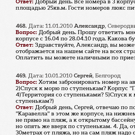
Ответ:
Добрый день. Все номера в 3 корпу
площадью 25кв.м. Гости номеров люкс пи
468.
Дата: 11.01.2010
Александр
, Северодв
Вопрос:
Добрый день. Прошу ответить мн
корпусе с 16.04 по 28.04.10 года. Какова
Ответ:
Здравствуйте, Александр, вы може
отображается на нашем сайте на всех стр
Оплатить вы можете наличными по приезд
469.
Дата: 10.01.2010
Сергей
, Белгород
Вопрос:
Хотим забронировать номер на ав
2)Спуск к морю по ступенькам? Корпус "
4)Территория со ступеньками? 5)Спуск к 
ступенькам?)
Ответ:
Добрый день, Сергей, отвечаю по 
"Каравелла" в этом же корпусе, на нижнем
не прямо на пляж, а к открытому бассейну
но опять же вверх по ступенькам. 4. Да,
30метрах от пляжа, но на сам пляж надо 