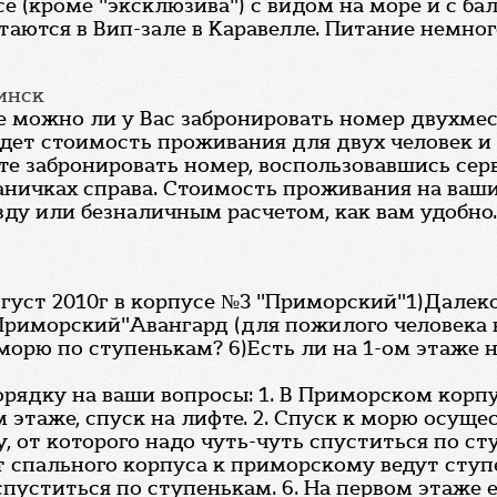
се (кроме "эксклюзива") с видом на море и с б
таются в Вип-зале в Каравелле. Питание немно
инск
е можно ли у Вас забронировать номер двухме
 будет стоимость проживания для двух человек и
те забронировать номер, воспользовавшись сер
аничках справа. Стоимость проживания на ваши 
у или безналичным расчетом, как вам удобно.
густ 2010г в корпусе №3 "Приморский"1)Далеко
Приморский"Авангард (для пожилого человека н
морю по ступенькам? 6)Есть ли на 1-ом этаже 
порядку на ваши вопросы: 1. В Приморском корп
 этаже, спуск на лифте. 2. Спуск к морю осуще
, от которого надо чуть-чуть спуститься по сту
 от спального корпуса к приморскому ведут ступ
спуститься по ступенькам. 6. На первом этаже 