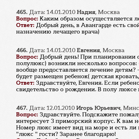
465.
Дата: 14.01.2010
Надия
, Москва
Вопрос:
Каким образом осуществляется ле
Ответ:
Добрый день, в Авангарде есть сво
назначению лечащего врача)
466.
Дата: 14.01.2010
Евгения
, Москва
Вопрос:
Добрый день! При планировании от
полулюкс) возникли несколько вопросов: -
вообще предоставляется лечение детям? -
будет размещен ребенок( детская кровать,
Ответ:
Здравствуйте, Евгения. Если ребен
свидетельство о рождении. В полу люксе 
467.
Дата: 12.01.2010
Игорь Юрьевич
, Мин
Вопрос:
Здравствуйте. Подскажите пожалу
интересует 3 приморский корпус. К вам не
Номер люкс имеет вид на море и есть ли 
"люкс " гости? Заранее благодарю!