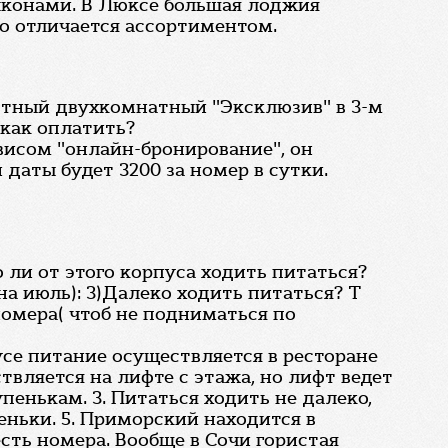
алконами. В Люксе большая лоджия
го отличается ассортиментом.
стный двухкомнатный "Эксклюзив" в 3-м
 как оплатить?
висом "онлайн-бронирование", он
даты будет 3200 за номер в сутки.
 ли от этого корпуса ходить питаться?
а июль): 3)Далеко ходить питаться? Т
номера( чтоб не подниматься по
усе питание осуществляется в ресторане
ствляется на лифте с этажа, но лифт ведет
пенькам. 3. Питаться ходить не далеко,
еньки. 5. Приморский находится в
есть номера. Вообще в Сочи гористая