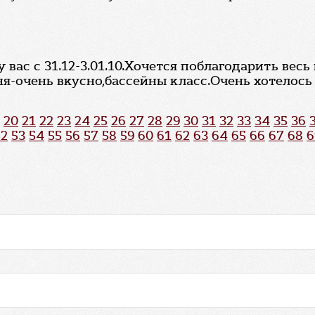
 вас с 31.12-3.01.10.Хочется поблагодарить вес
-очень вкусно,бассейны класс.Очень хотелось у
20
21
22
23
24
25
26
27
28
29
30
31
32
33
34
35
36
52
53
54
55
56
57
58
59
60
61
62
63
64
65
66
67
68
6