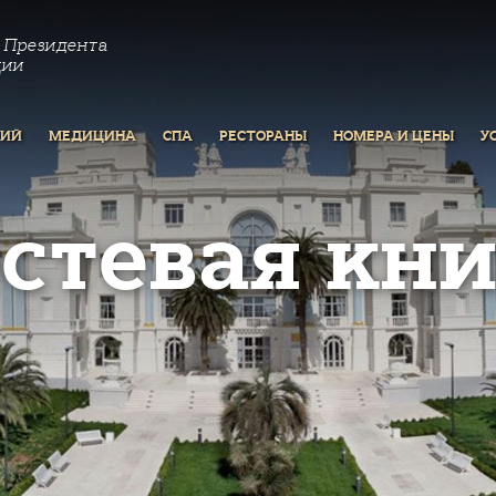
 Президента
ции
РИЙ
МЕДИЦИНА
СПА
РЕСТОРАНЫ
НОМЕРА И ЦЕНЫ
У
остевая кни