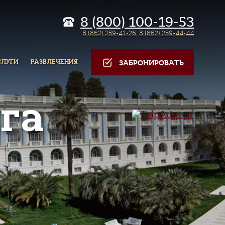
8 (800) 100-19-53
8 (862) 259-41-26
,
8 (862) 259-44-44
СЛУГИ
РАЗВЛЕЧЕНИЯ
ЗАБРОНИРОВАТЬ
га