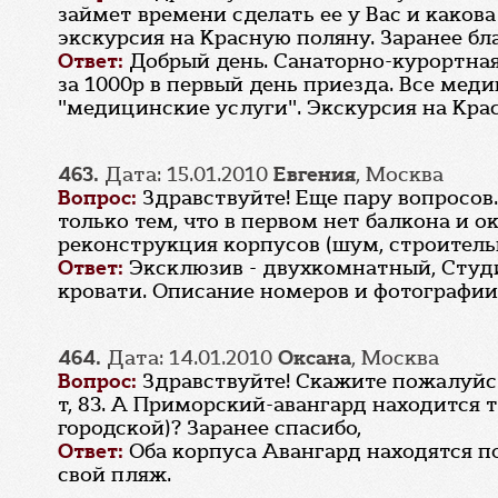
займет времени сделать ее у Вас и каков
экскурсия на Красную поляну. Заранее бл
Ответ:
Добрый день. Санаторно-курортная 
за 1000р в первый день приезда. Все мед
"медицинские услуги". Экскурсия на Кра
463.
Дата: 15.01.2010
Евгения
, Москва
Вопрос:
Здравствуйте! Еще пару вопросов
только тем, что в первом нет балкона и 
реконструкция корпусов (шум, строитель
Ответ:
Эксклюзив - двухкомнатный, Студи
кровати. Описание номеров и фотографии 
464.
Дата: 14.01.2010
Оксана
, Москва
Вопрос:
Здравствуйте! Скажите пожалуйст
т, 83. А Приморский-авангард находится т
городской)? Заранее спасибо,
Ответ:
Оба корпуса Авангард находятся п
свой пляж.