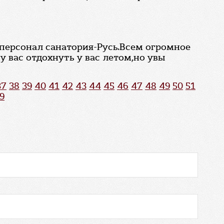
ь персонал санатория-Русь.Всем огромное
 вас отдохнуть у вас летом,но увы
37
38
39
40
41
42
43
44
45
46
47
48
49
50
51
9