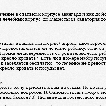
чение в спальном корпусе авангард и как доби
й лечебный корпус, до Мацесты из санатория хо
дыха в вашем санатории ( апрель, двое взросл
 Предоставляется ли лечение ребенку, если он 
Нужна ли доверенность от родителей, если реб
 кресло-кровать? -Есть ли в номере набор посу
ок заселяется бесплатно , то лечение не предос
кресло-кровать и посуды нет.
ск
йста, хочу приехать к вам на отдых. Но не мог
сколько вопросов: 1). Одноместный номер с вид
в нем балкон? 3). Питание для гостей люкс ном