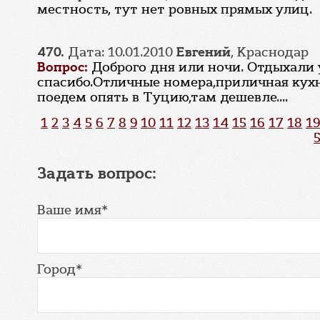
местность, тут нет ровных прямых улиц.
470.
Дата: 10.01.2010
Евгений
, Краснодар
Вопрос:
Доброго дня или ночи. Отдыхали у
спасибо.Отличные номера,приличная кухня
поедем опять в Туцию,там дешевле....
1
2
3
4
5
6
7
8
9
10
11
12
13
14
15
16
17
18
19
Задать вопрос:
Ваше имя*
Город*