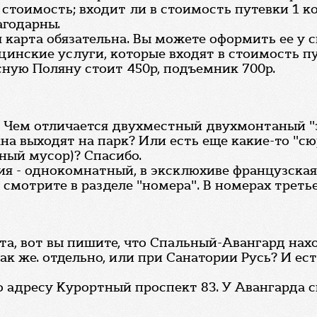
а стоимость; входит ли в стоимость путевки 1 к
агодарны.
карта обязательна. Вы можете оформить ее у с
ицинские услуги, которые входят в стоимость пу
сную Поляну стоит 450р, подъемник 700р.
. Чем отличается двухместный двухмонтаный "
окна выходят на парк? Или есть еще какие-то 
ный мусор)? Спасибо.
я - однокомнатный, в эксклюхиве французская
смотрите в разделе "номера". В номерах треть
а, вот вы пишите, что Спальный-Авангард нахо
ак же. отдельно, или при Санатории Русь? И ес
о адресу Курортный проспект 83. У Авангарда с