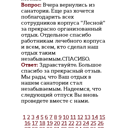
Вопрос:
Вчера вернулись из
санатория. Еще раз хочется
поблагодарить всех
сотрудников корпуса "Лесной"
за прекрасно организованный
отдых. Отдельное спасибо
работникам лечебного корпуса
и всем, всем, кто сделал наш
отдых таким
незабываемым.СПАСИБО.
Ответ:
Здравствуйте. Большое
спасибо за прекрасный отзыв.
Мы рады, что Ваш отдых в
нашем санатории стал
незабываемым. Надеемся, что
следующий отпуск Вы вновь
проведете вместе с нами.
1
2
3
4
5
6
7
8
9
10
11
12
13
14
15
16
17
18
19
20
21
22
23
24
25
26