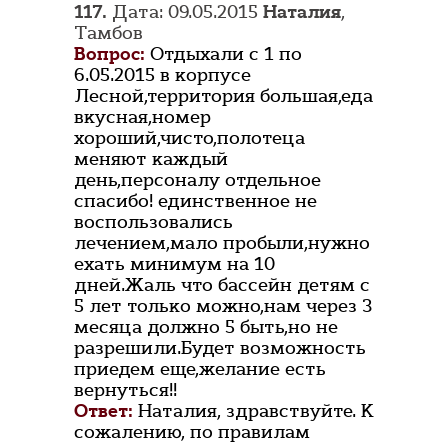
117.
Дата: 09.05.2015
Наталия
,
Тамбов
Вопрос:
Отдыхали с 1 по
6.05.2015 в корпусе
Лесной,территория большая,еда
вкусная,номер
хороший,чисто,полотеца
меняют каждый
день,персоналу отдельное
спасибо! единственное не
воспользовались
лечением,мало пробыли,нужно
ехать минимум на 10
дней.Жаль что бассейн детям с
5 лет только можно,нам через 3
месяца должно 5 быть,но не
разрешили.Будет возможность
приедем еще,желание есть
вернуться!!
Ответ:
Наталия, здравствуйте. К
сожалению, по правилам