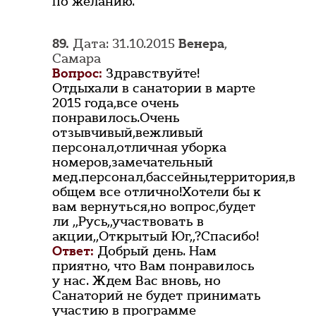
по желанию.
89.
Дата: 31.10.2015
Венера
,
Самара
Вопрос:
Здравствуйте!
Отдыхали в санатории в марте
2015 года,все очень
понравилось.Очень
отзывчивый,вежливый
персонал,отличная уборка
номеров,замечательный
мед.персонал,бассейны,территория,в
общем все отлично!Хотели бы к
вам вернуться,но вопрос,будет
ли ,,Русь,,участвовать в
акции,,Открытый Юг,,?Спасибо!
Ответ:
Добрый день. Нам
приятно, что Вам понравилось
у нас. Ждем Вас вновь, но
Санаторий не будет принимать
участию в программе