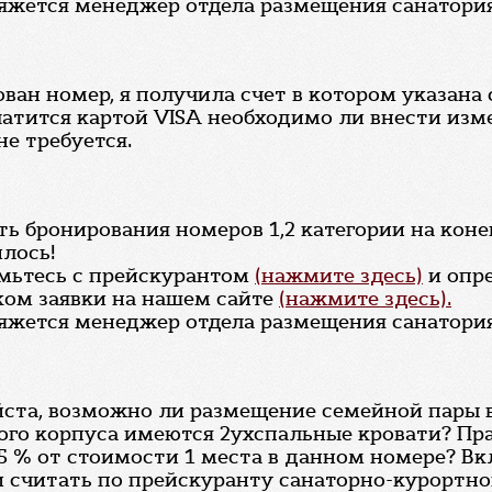
вяжется менеджер отдела размещения санатория
ван номер, я получила счет в котором указана
атится картой VISA необходимо ли внести изме
е требуется.
ь бронирования номеров 1,2 категории на конец 
лось!
омьтесь с прейскурантом
(нажмите здесь)
и опре
ком заявки на нашем сайте
(нажмите здесь).
вяжется менеджер отдела размещения санатория
йста, возможно ли размещение семейной пары 
того корпуса имеются 2ухспальные кровати? Пр
5 % от стоимости 1 места в данном номере? Вк
и считать по прейскуранту санаторно-курортно