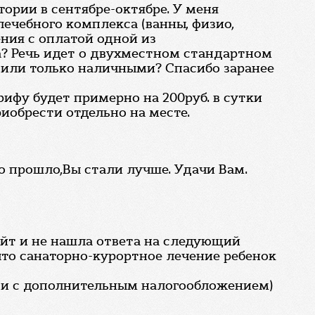
ории в сентябре-октябре. У меня
ечебного комплекса (ванны, физио,
ения с оплатой одной из
а? Речь идет о двухместном стандартном
й или только наличными? Спасибо заранее
ифу будет примерно на 200руб. в сутки
иобрести отдельно на месте.
о прошло,Вы стали лучше. Удачи Вам.
айт и не нашла ответа на следующий
 что санаторно-курортное лечение ребенок
язи с дополнительным налогообложением)