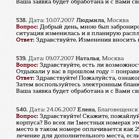
Ваша заявка будет обработана и с Вами с
538.
Дата: 10.07.2007
Людмила
, Москва
Вопрос:
Добрый день, мною был заброниро
ситуация изменилась и я планирую распл
Ответ:
Здравствуйте. Изменения вносить н
539.
Дата: 09.07.2007
Наталья
, Москва
Вопрос:
Здравствуйте, есть ли возможност
Отдыхали у вас в прошлом году = понрави
Ответ:
Здравствуйте! Пожалуйста, ознак
Затем воспользуйтесь электронным блан
Ваша заявка будет обработана и с Вами с
540.
Дата: 24.06.2007
Елена
, Благовещенск
Вопрос:
Здравствуйте! Скажите, пожайлу
корпуса? Во всех ли 1местных номерах э
место в таком номере оплачивается как 2
лечение для дополнительного места, есл