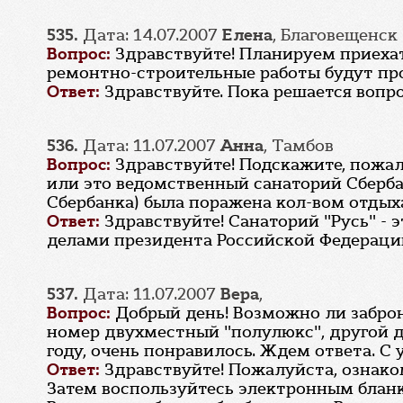
535.
Дата: 14.07.2007
Елена
, Благовещенск
Вопрос:
Здравствуйте! Планируем приехать
ремонтно-строительные работы будут про
Ответ:
Здравствуйте. Пока решается вопр
536.
Дата: 11.07.2007
Анна
, Тамбов
Вопрос:
Здравствуйте! Подскажите, пожа
или это ведомственный санаторий Сбербан
Сбербанка) была поражена кол-вом отдых
Ответ:
Здравствуйте! Санаторий "Русь" -
делами президента Российской Федераци
537.
Дата: 11.07.2007
Вера
,
Вопрос:
Добрый день! Возможно ли заброн
номер двухместный "полулюкс", другой д
году, очень понравилось. Ждем ответа. С
Ответ:
Здравствуйте! Пожалуйста, ознак
Затем воспользуйтесь электронным блан