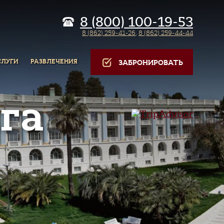
8 (800) 100-19-53
8 (862) 259-41-26
,
8 (862) 259-44-44
СЛУГИ
РАЗВЛЕЧЕНИЯ
ЗАБРОНИРОВАТЬ
га