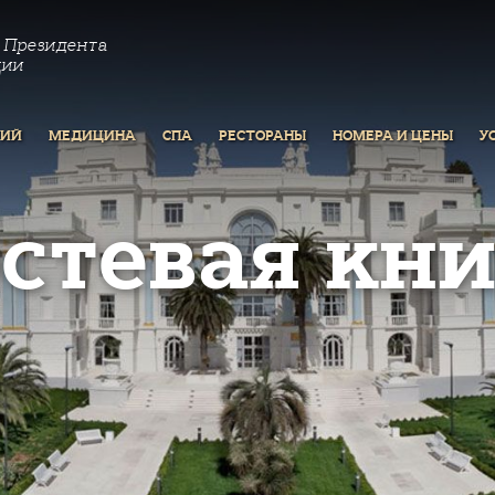
 Президента
ции
РИЙ
МЕДИЦИНА
СПА
РЕСТОРАНЫ
НОМЕРА И ЦЕНЫ
У
остевая кни