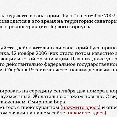
 отдыхать в санаторий "Русь" в сентябре 2007 
изводится в это время на территории санатори
ос о реконструкции Первого корпуса.
луйста, действительно ли санаторий Русь при
ка. 12 ноября 2006 (как стало потом известно 
ающих из этой организации. Для них даже уст
 это действительно федеральное государственн
и. Сбербанк России является нашим деловым п
ировать на середину сентября два номера в ко
вухместный. Желательно этажом повыше. С вид
 уважением, Смирнова Вера.
омьтесь с прейскурантом
(нажмите здесь)
и опре
ком заявки на нашем сайте
(нажмите здесь).