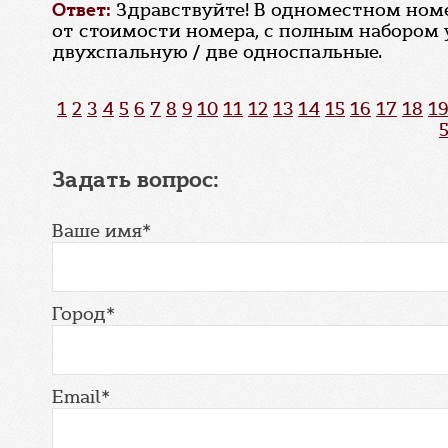
Ответ:
Здравствуйте! В одноместном номе
от стоимости номера, с полным набором 
двухспальную / две односпальные.
1
2
3
4
5
6
7
8
9
10
11
12
13
14
15
16
17
18
19
Задать вопрос:
Ваше имя*
Город*
Email*