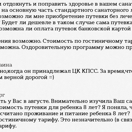
отдохнуть и поправить здоровье в вашем санат
а основную часть стандартного санаторного л
возможно ли мне приобретение путевки без леч
Будет ли дешевле в таком случае сама путевк
 возможна ли оплата путевок банковской карто
ения возможно. Стоимость по гостиничному тар
озможна. Оздоровительную программу можно пр
раина
но,когда он принадлежал ЦК КПСС. За время,чт
м верной дорогой =)
рг
ть у Вас в августе. Внимательно изучила Ваш с
оимость путевки для ребенка 8 лет? Я поняла,
ассчитано проживание и питание ребенка 8 лет?
гостиничному тарифу. Это незначительно (в св
арифу.