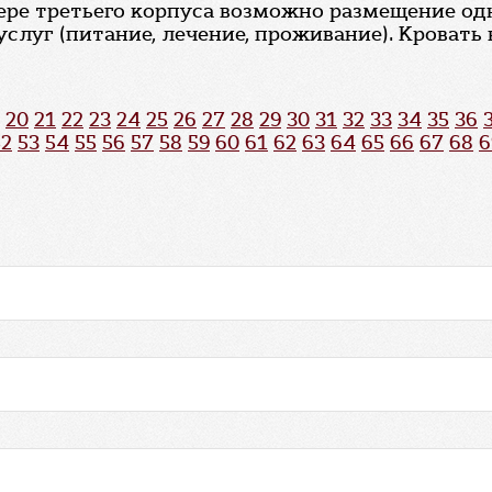
ре третьего корпуса возможно размещение одн
услуг (питание, лечение, проживание). Кровать
20
21
22
23
24
25
26
27
28
29
30
31
32
33
34
35
36
52
53
54
55
56
57
58
59
60
61
62
63
64
65
66
67
68
6