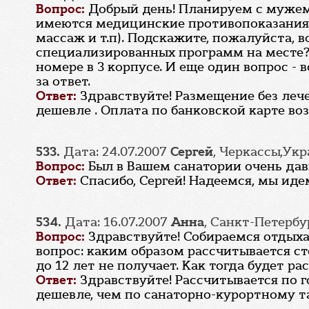
Вопрос:
Добрый день! Планируем с мужем 
имеются медицинские противопоказания н
массаж и т.п). Подскажите, пожалуйста, 
специализированных программ на месте? 
номере в 3 корпусе. И еще один вопрос -
за ответ.
Ответ:
Здравствуйте! Размещение без леч
дешевле . Оплата по банковской карте в
533.
Дата: 24.07.2007
Сергей
, Черкассы,Ук
Вопрос:
Был в Вашем санатории очень дав
Ответ:
Спасибо, Сергей! Надеемся, мы иде
534.
Дата: 16.07.2007
Анна
, Санкт-Петербу
Вопрос:
Здравствуйте! Собираемся отдыха
вопрос: каким образом рассчитывается ст
до 12 лет не получает. Как тогда будет р
Ответ:
Здравствуйте! Рассчитывается по 
дешевле, чем по санаторно-курортному т