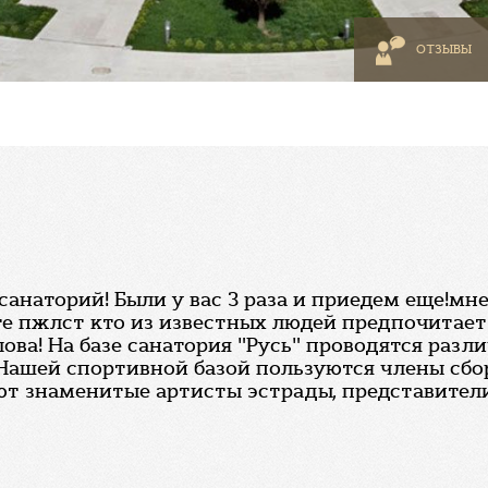
ОТЗЫВЫ
анаторий! Были у вас 3 раза и приедем еще!мне
те пжлст кто из известных людей предпочитает
лова! На базе санатория "Русь" проводятся ра
Нашей спортивной базой пользуются члены сборн
ют знаменитые артисты эстрады, представител