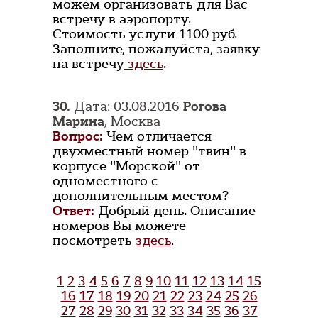
можем организовать для Вас
встречу в аэропорту.
Стоимость услуги 1100 руб.
Заполните, пожалуйста, заявку
на встречу
здесь
.
30.
Дата: 03.08.2016
Рогова
Марина
, Москва
Вопрос:
Чем отличается
двухместный номер "твин" в
корпусе "Морской" от
одноместного с
дополнительным местом?
Ответ:
Добрый день. Описание
номеров Вы можете
посмотреть
здесь
.
1
2
3
4
5
6
7
8
9
10
11
12
13
14
15
16
17
18
19
20
21
22
23
24
25
26
27
28
29
30
31
32
33
34
35
36
37