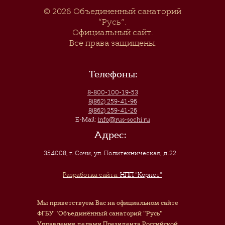
© 2026
Объединенный санаторий
“Русь”
.
Официальный сайт.
Все права защищены.
Телефоны:
8-800-100-19-53
8(862) 259-41-96
8(862) 259-41-26
E-Mail:
info@rus-sochi.ru
Адрес:
354008, г. Сочи
,
ул. Политехническая, д.22
Разработка сайта:
НПП "Корнет"
Мы приветствуем Вас на официальном сайте
ФГБУ "Объединённый санаторий "Русь"
Управления делами Президента Российской