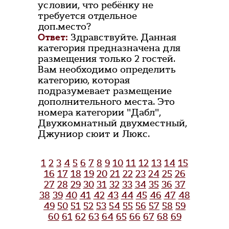
условии, что ребёнку не
требуется отдельное
доп.место?
Ответ:
Здравствуйте. Данная
категория предназначена для
размещения только 2 гостей.
Вам необходимо определить
категорию, которая
подразумевает размещение
дополнительного места. Это
номера категории "Дабл",
Двухкомнатный двухместный,
Джуниор сюит и Люкс.
1
2
3
4
5
6
7
8
9
10
11
12
13
14
15
16
17
18
19
20
21
22
23
24
25
26
27
28
29
30
31
32
33
34
35
36
37
38
39
40
41
42
43
44
45
46
47
48
49
50
51
52
53
54
55
56
57
58
59
60
61
62
63
64
65
66
67
68
69