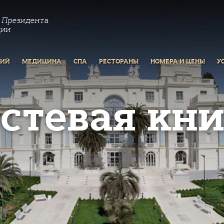
 Президента
ции
РИЙ
МЕДИЦИНА
СПА
РЕСТОРАНЫ
НОМЕРА И ЦЕНЫ
У
остевая кни