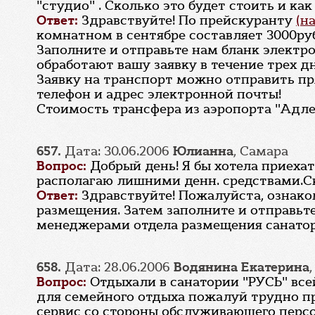
"студио" . Сколько это будет стоить и ка
Ответ:
Здравствуйте! По прейскуранту
(н
комнатном в сентябре составляет 3000руб\с
Заполните и отправьте нам бланк электр
обработают вашу заявку в течение трех д
Заявку на транспорт можно отправить пр
телефон и адрес электронной почты!
Стоимость трансфера из аэропорта "Адлер
657.
Дата: 30.06.2006
Юлианна
, Самара
Вопрос:
Добрый день! Я бы хотела приехать
располагаю лишними денн. средствами.С
Ответ:
Здравствуйте! Пожалуйста, ознак
размещения. Затем заполните и отправьт
менеджерами отдела размещения санатори
658.
Дата: 28.06.2006
Водянина Екатерина
Вопрос:
Отдыхали в санатории "РУСЬ" всей
для семейного отдыха пожалуй трудно пр
сервис со стороны обслуживающего персо