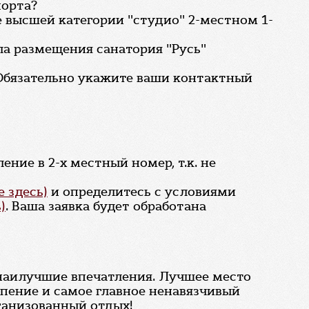
порта?
 высшей категории "студио" 2-местном 1-
ла размещения санатория "Русь"
 Обязательно укажите ваши контактный
ение в 2-х местный номер, т.к. не
 здесь)
и определитесь с условиями
)
. Ваша заявка будет обработана
ь наилучшие впечатления. Лучшее место
рпение и самое главное ненавязчивый
ганизованный отдых!