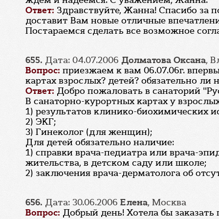
ждем и надеемся. C уважением, Жанна.
Ответ:
Здравствуйте, Жанна! Спасибо за п
доставит Вам новые отличные впечатления
Постараемся сделать все возможное согла
655.
Дата: 04.07.2006
Долматова Оксана
, 
Вопрос:
приезжаем к вам 06.07.06г. впервы
картах взрослых? детей? обязательно ли 
Ответ:
Добро пожаловать в санаторий "Рус
В санаторно-курортных картах у взрослых
1) результатов клинико-биохимических и
2) ЭКГ;
3) Гинеколог (для женщин);
Для детей обязательно наличие:
1) справки врача-педиатра или врача-эп
жительства, в детском саду или школе;
2) заключения врача-дерматолога об отсу
656.
Дата: 30.06.2006
Елена
, Москва
Вопрос:
Добрый день! Хотела бы заказать 