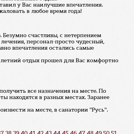
ставил у Вас наилучшие впечатления.
жаловать в любое время года!
 Безумно счастливы, с нетерпением
и лечения, персонал-просто чудесный,
авно впечатления остались самые
бы летний отдых прошел для Вас комфортно
олучить все назначения на месте. По
ы находятся в разных местах. Заранее
звести на месте, в санатории "Русь".
37
38
39
40
41
42
43
44
45
46
47
48
49
50
51