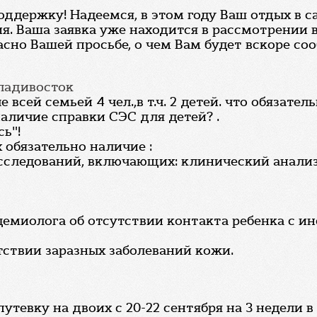
оддержку! Надеемся, в этом году Ваш отдых в 
. Ваша заявка уже находится в рассмотрении в
сно Вашей просьбе, о чем Вам будет вскоре со
Владивосток
е всей семьей 4 чел.,в т.ч. 2 детей. что обяза
наличие справки СЭС для детей? .
ь"!
 обязательно наличие :
сследований, включающих: клинический анализ
идемиолога об отсутствии контакта ребенка с
тствии заразных заболеваний кожи.
путевку на двоих с 20-22 сентября на 3 недели 