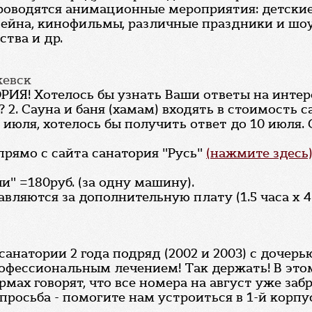
 проводятся анимационные мероприятия: детски
ассейна, кинофильмы, различные праздники и ш
ства и др.
жевск
 Хотелось бы узнать Ваши ответы на интере
? 2. Сауна и баня (хамам) входять в стоимость са
июля, хотелось бы получить ответ до 10 июля. 
прямо с сайта санатория "Русь"
(нажмите здесь
и" =180руб. (за одну машину).
вляются за дополнительную плату (1.5 часа х 4
анатории 2 года подряд (2002 и 2003) с дочерью
офессиональным лечением! Так держать! В этом
рмах говорят, что все номера на август уже за
просьба - помогите нам устроиться в 1-й корпус