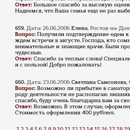
Ответ:
Большое спасибо за высокую оценку
Надеемся, что Ваша семья еще не раз выб
659.
Дата: 26.06.2006
Елена
, Ростов-на-До
Вопрос:
Получили подтверждение-едем к 
ждем встречи в августе. Господа, кто со
внимательные и знающие врачи. Были про
чудесные.
Ответ:
Спасибо за теплые слова! Специал
и с пользой! Добро пожаловать!
660.
Дата: 23.06.2006
Светлана Самсонова
,
Вопрос:
Возможно ли прибытие в санатори
роду деятельности не располагаю лишним
спасибо, буду очень благодарна вам за св
Ответ:
Возможно. В этом случае, оформле
Стоимость оформления 400 руб\чел.
1
2
3
4
5
6
7
8
9
10
11
12
13
14
15
16
17
18
19