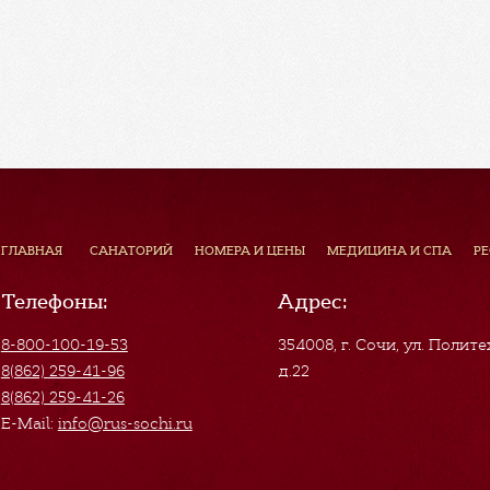
ГЛАВНАЯ
САНАТОРИЙ
НОМЕРА И ЦЕНЫ
МЕДИЦИНА И СПА
Р
Телефоны:
Адрес:
8-800-100-19-53
354008, г. Сочи
,
ул. Полите
8(862) 259-41-96
д.22
8(862) 259-41-26
E-Mail:
info@rus-sochi.ru