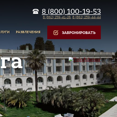
8 (800) 100-19-53
8 (862) 259-41-26
,
8 (862) 259-44-44
СЛУГИ
РАЗВЛЕЧЕНИЯ
ЗАБРОНИРОВАТЬ
га