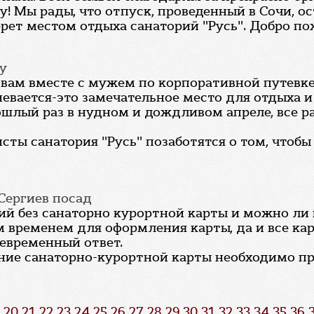
! Мы рады, что отпуск, проведенный в Сочи, о
ерет местом отдыха санаторий "Русь". Добро по
ну
вам вместе с мужем по корпоративной путевке.
мневается-это замечательное место для отдыха 
шлый раз в нудном и дождливом апреле, все р
исты санатория "Русь" позаботятся о том, что
 Сергиев посад
й без санаторно курортной карты и можно ли п
 временем для оформления карты, да и все карт
оевременный ответ.
ние санаторно-курортной карты необходимо прои
20
21
22
23
24
25
26
27
28
29
30
31
32
33
34
35
36