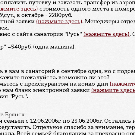
к оплатить путевку и заказать трансфер из аэро
ажмите здесь)
стоимость одного места в номере
ут., в октябре - 2280руб.
онной заявки
(нажмите здесь)
. Менеджеры отде
ней.
ямо с сайта санатория "Русь"
(нажмите здесь)
.
" =540руб. (одна машина).
 в вам в санаторий в сентябре одна, но с подсел
кажите пожалуйста. возможно ли это?
омьтесь с прейскурантом на койко-дни
(нажмите
е нам бланк электронной заявки
(нажмите здесь
я "Русь".
, г. Брянск
 семьей с 12.06.2006г. по 25.06.2006г. Осталис
едставить. Отдельное спасибо за внимание, те
нала. Всей семьей благодарим за прекрасно ор