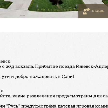
ОТЗЫВЫ
жевск
 с ж/д вокзала. Прибытие поезда Ижевск-Адлер 
пути и добро пожаловать в Сочи!
ад
йста, какие развлечения предусмотрены для с
ии "Русь" предусмотрена детская игровая комна