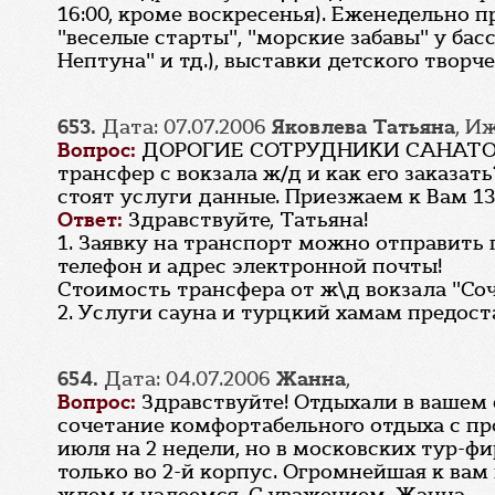
16:00, кроме воскресенья). Еженедельно
"веселые старты", "морские забавы" у б
Нептуна" и тд.), выставки детского творче
653.
Дата: 07.07.2006
Яковлева Татьяна
, И
Вопрос:
ДОРОГИЕ СОТРУДНИКИ САНАТОРИЯ!
трансфер с вокзала ж/д и как его заказать
стоят услуги данные. Приезжаем к Вам 13 
Ответ:
Здравствуйте, Татьяна!
1. Заявку на транспорт можно отправить 
телефон и адрес электронной почты!
Стоимость трансфера от ж\д вокзала "Соч
2. Услуги сауна и турцкий хамам предоста
654.
Дата: 04.07.2006
Жанна
,
Вопрос:
Здравствуйте! Отдыхали в вашем с
сочетание комфортабельного отдыха с пр
июля на 2 недели, но в московских тур-фи
только во 2-й корпус. Огромнейшая к вам 