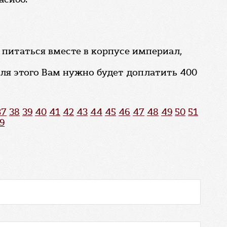
 питаться вместе в корпусе империал,
для этого Вам нужно будет доплатить 400
37
38
39
40
41
42
43
44
45
46
47
48
49
50
51
9