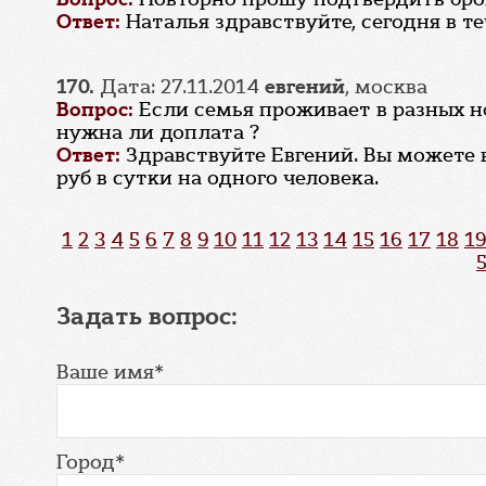
Ответ:
Наталья здравствуйте, сегодня в т
170.
Дата: 27.11.2014
евгений
, москва
Вопрос:
Если семья проживает в разных н
нужна ли доплата ?
Ответ:
Здравствуйте Евгений. Вы можете 
руб в сутки на одного человека.
1
2
3
4
5
6
7
8
9
10
11
12
13
14
15
16
17
18
19
Задать вопрос:
Ваше имя*
Город*