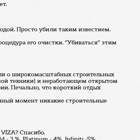
ет.
одой. Просто убили таким известием.
роцедура его очистки. "Убиваться" этим
или о широкомасштабных строительных
ной техники) и неработающем открытом
рии. Печально, что короткий отдых
данный момент никакие строительные
 VIZA? Спасибо.
3 %, Platinum - 4%, Infiniti -5%.