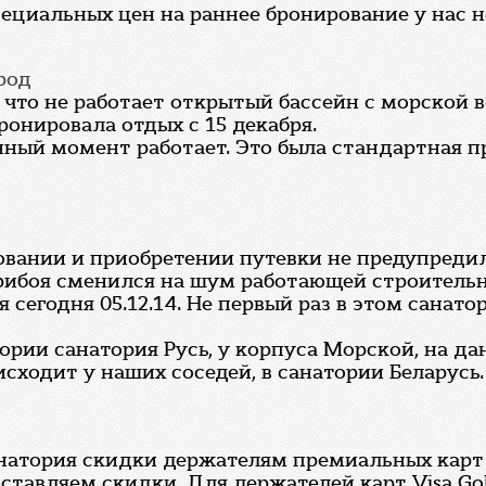
ециальных цен на раннее бронирование у нас н
род
что не работает открытый бассейн с морской в
бронировала отдых с 15 декабря.
нный момент работает. Это была стандартная п
овании и приобретении путевки не предупред
прибоя сменился на шум работающей строитель
 сегодня 05.12.14. Не первый раз в этом санато
тории санатория Русь, у корпуса Морской, на 
исходит у наших соседей, в санатории Беларусь.
анатория скидки держателям премиальных карт
авляем скидки. Для держателей карт Visa Gold - 