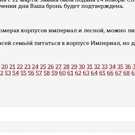
ечении дня Ваша бронь будет подтверждена.
омерах корпусов империал и лесной, можно ли
всей семьёй питаться в корпусе Империал, но 
20
21
22
23
24
25
26
27
28
29
30
31
32
33
34
35
36
52
53
54
55
56
57
58
59
60
61
62
63
64
65
66
67
68
6