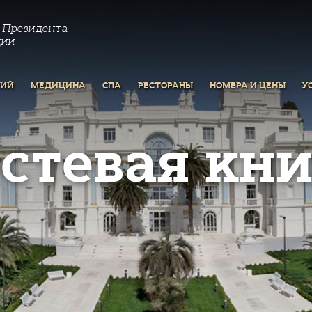
 Президента
ции
РИЙ
МЕДИЦИНА
СПА
РЕСТОРАНЫ
НОМЕРА И ЦЕНЫ
У
остевая кни