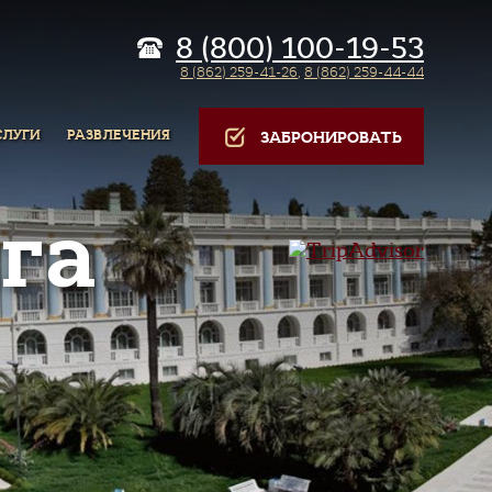
8 (800) 100-19-53
8 (862) 259-41-26
,
8 (862) 259-44-44
СЛУГИ
РАЗВЛЕЧЕНИЯ
ЗАБРОНИРОВАТЬ
га