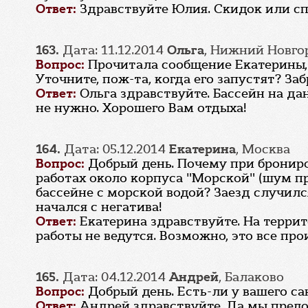
Ответ:
Здравствуйте Юлия. Скидок или сп
163.
Дата: 11.12.2014
Ольга
, Нижний Новго
Вопрос:
Прочитала сообщение Екатерины, 
Уточните, пож-та, когда его запустят? За
Ответ:
Ольга здравствуйте. Бассейн на да
не нужно. Хорошего Вам отдыха!
164.
Дата: 05.12.2014
Екатерина
, Москва
Вопрос:
Добрый день. Почему при бронир
работах около корпуса "Морской" (шум 
бассейне с морской водой? Заезд случился
начался с негатива!
Ответ:
Екатерина здравствуйте. На терри
работы не ведутся. Возможно, это все про
165.
Дата: 04.12.2014
Андрей
, Балаково
Вопрос:
Добрый день. Есть-ли у вашего с
Ответ:
Андрей здравствуйте. Да мы предост