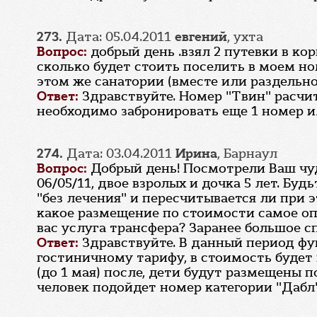
273.
Дата: 05.04.2011
евгений
, ухта
Вопрос:
добрый день .взял 2 путевки в кор
сколько будет стоить поселить в моем но
этом же санатории (вместе или раздельно 
Ответ:
Здравствуйте. Номер "Твин" расчит
необходимо забронировать еще 1 номер ил
274.
Дата: 03.04.2011
Ирина
, Барнаул
Вопрос:
Добрый день! Посмотрели Ваш чудн
06/05/11, двое взролых и дочка 5 лет. Бу
"без лечения" и пересчитывается ли при 
какое размещение по стоимости самое опт
вас услуга трансфера? Заранее большое с
Ответ:
Здравствуйте. В данный период ф
гостиничному тарифу, в стоимость будет 
(до 1 мая) после, дети будут размещены 
человек подойдет номер категории "Дабл"