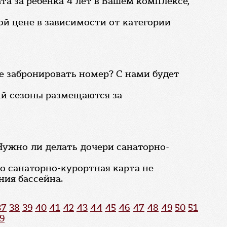
а за ребенка 4 лет в Вашем комплексе,
й цене в зависимости от категории
е забронировать номер? С нами будет
ий сезоны размещаются за
 Нужно ли делать дочери санаторно-
но санаторно-курортная карта не
ния бассейна.
37
38
39
40
41
42
43
44
45
46
47
48
49
50
51
9