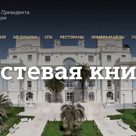
 Президента
ции
РИЙ
МЕДИЦИНА
СПА
РЕСТОРАНЫ
НОМЕРА И ЦЕНЫ
У
остевая кни