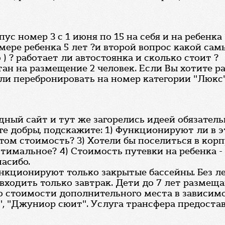
пус номер 3 с 1 июня по 15 на себя и на ребенк
мере ребенка 5 лет ?и второй вопрос какой са
) ? работает ли автостоянка и сколько стоит ?
ан на размещение 2 человек. Если Вы хотите ра
и перебронировать на номер категории "Люкс".
ый сайт и тут же загорелись идеей обязательно
дьте добры, подскажите: 1) Функционируют ли в
этом стоимость? 3) Хотели бы поселиться в кор
имальное? 4) Стоимость путевки на ребенка - 
пасибо.
ункционируют только закрытые бассейны. Без 
входить только завтрак. Дети до 7 лет размеща
по стоимости дополнительного места в зависим
, "Джуниор сюит". Услуга трансфера предостав