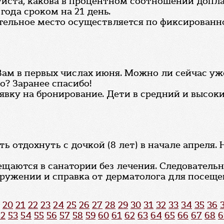
йста, какова в процентном соотношении доплат
года сроком на 21 день.
тельное место осуществляется по фиксированно
Вам в первых числах июня. Можно ли сейчас уж
о? Заранее спасибо!
явку на бронирование. Дети в средний и высок
ь отдохнуть с дочкой (8 лет) в начале апреля.
ещаются в санатории без лечения. Следователь
кружении и справка от дерматолога для посеще
20
21
22
23
24
25
26
27
28
29
30
31
32
33
34
35
36
52
53
54
55
56
57
58
59
60
61
62
63
64
65
66
67
68
6