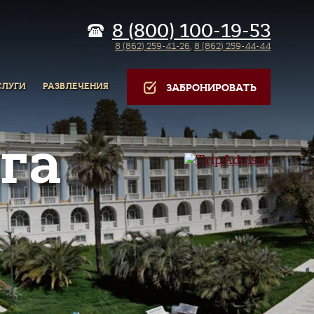
8 (800) 100-19-53
8 (862) 259-41-26
,
8 (862) 259-44-44
СЛУГИ
РАЗВЛЕЧЕНИЯ
ЗАБРОНИРОВАТЬ
га