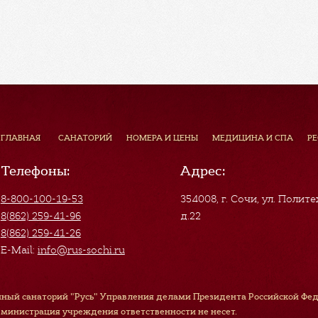
ГЛАВНАЯ
САНАТОРИЙ
НОМЕРА И ЦЕНЫ
МЕДИЦИНА И СПА
Р
Телефоны:
Адрес:
8-800-100-19-53
354008, г. Сочи
,
ул. Полите
8(862) 259-41-96
д.22
8(862) 259-41-26
E-Mail:
info@rus-sochi.ru
ный санаторий "Русь" Управления делами Президента Российской Феде
дминистрация учреждения ответственности не несет.