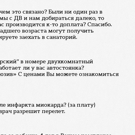
чем это связано? Были ни один раз в
 мы с ДВ и нам добираться далеко, то
ас производится к-то доплата? Спасибо.
ладшего возраста могут получить
руете заехать в санаторий.
орский" в номере двухкомнатный
ботает ли у вас автостоянка?
юзив» С ценами Вы можете ознакомиться
е инфаркта миокарда? (за плату)
врач разрешит перелет.