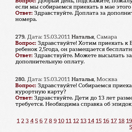
Вопрос:
Добрый день, подскажите, пожалу
если мы собираемся приехать в мае этого 
Ответ:
Здравствуйте. Доплата за дополни
номера.
279.
Дата: 15.03.2011
Наталья
, Самара
Вопрос:
Здравствуйте! Хотим приехать к 
ребенок 2,5года, он размещается бесплатн
Ответ:
Здравствуйте. Можете высылать за
дополнительную оплату.
280.
Дата: 15.03.2011
Наталья
, Москва
Вопрос:
Здравствуйте! Собираемся приехат
курортную карту?
Ответ:
Здравствуйте. Дети до 13 лет разм
требуется. Необходима справка об эпидо
1
2
3
4
5
6
7
8
9
10
11
12
13
14
15
16
17
18
19