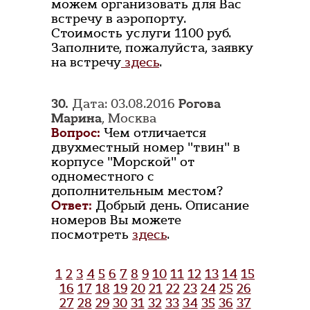
можем организовать для Вас
встречу в аэропорту.
Стоимость услуги 1100 руб.
Заполните, пожалуйста, заявку
на встречу
здесь
.
30.
Дата: 03.08.2016
Рогова
Марина
, Москва
Вопрос:
Чем отличается
двухместный номер "твин" в
корпусе "Морской" от
одноместного с
дополнительным местом?
Ответ:
Добрый день. Описание
номеров Вы можете
посмотреть
здесь
.
1
2
3
4
5
6
7
8
9
10
11
12
13
14
15
16
17
18
19
20
21
22
23
24
25
26
27
28
29
30
31
32
33
34
35
36
37