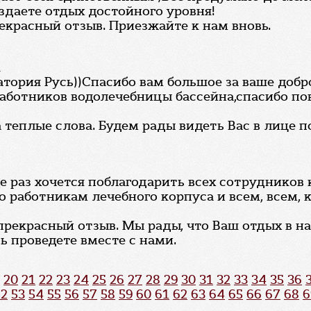
здаете отдых достойного уровня!
екрасный отзыв. Приезжайте к нам вновь.
а
атория Русь))Спасибо вам большое за ваше до
аботников водолечебницы бассейна,спасибо пов
 теплые слова. Будем рады видеть Вас в лице п
е раз хочется поблагодарить всех сотрудников 
 работникам лечебного корпуса и всем, всем, 
 прекрасный отзыв. Мы рады, что Ваш отдых в 
ь проведете вместе с нами.
20
21
22
23
24
25
26
27
28
29
30
31
32
33
34
35
36
52
53
54
55
56
57
58
59
60
61
62
63
64
65
66
67
68
6