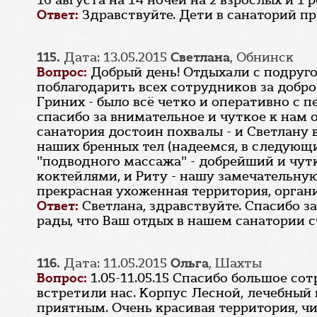
16 августа на 14 ночей на 2 взрослых и 1
Ответ:
Здравствуйте. Дети в санаторий пр
115.
Дата: 13.05.2015
Светлана
, Обнинск
Вопрос:
Добрый день! Отдыхали с подруго
поблагодарить всех сотрудников за добр
Гриних - было всё четко и оперативно с 
спасибо за внимательное и чуткое к нам 
санатория достоин похвалы - и Светлану
наших бренных тел (надеемся, в следующ
"подводного массажа" - добрейший и чутк
коктейлями, и Риту - нашу замечательную
прекрасная ухоженная территория, орган
Ответ:
Светлана, здравствуйте. Спасибо 
рады, что Ваш отдых в нашем санатории 
116.
Дата: 11.05.2015
Ольга
, Шахты
Вопрос:
1.05-11.05.15 Спасибо большое с
встретили нас. Корпус Лесной, лечебный 
приятным. Очень красивая территория, чи