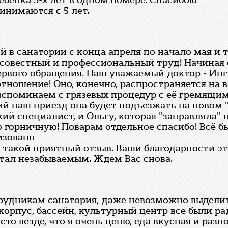
 ребенка 3-х лет в одном номере. Спасибою
инимаются с 5 лет.
й в санатории с конца апреля по начало мая и 
осовестный и профессиональный труд! Начиная
первого обращения. Наш уважаемый доктор - Ин
отношение! Оно, конечно, распространяется на
 вспоминаем с грязевых процедур с её гремящи
ий наш приезд она будет подъезжать на новом 
ий специалист, и Ольгу, которая "заправляла"
 горничную! Поварам отдельное спасибо! Всё б
изованн
за такой приятный отзыв. Ваши благодарности 
стал незабываемым. Ждем Вас снова.
отрудникам санатория, даже невозможно выдели
корпус, бассейн, культурный центр все были р
сто везде, что я очень ценю, еда вкусная и раз