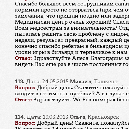
Спасибо большое всем сотрудникам санат
кормили просто не оторваться (при чем о
замечания, что пришли поздно или задерж
Медицински центр очень хороший! Спаси
Всем медсестрам за внимательность/ Отде
пыталась решить свою проблему с лицом,
недели, результат прекрасный, каждый д
конечно спасибо ребятам в бильярдном ц
уроки игры в бильярд и терпеливое к нам
Ответ:
Здравствуйте Алеся. Благодарим з
видеть Вас еще раз в числе постоянных го
113.
Дата: 24.05.2015
Михаил
, Ташкент
Вопрос:
Добрый день. Скажите пожалуйста,
входит в стоимость путёвки? А в случае 
Ответ:
Здравствуйте. Wi-Fi в номерах бес
114.
Дата: 19.05.2015
Ольга
, Красноярск
Вопрос:
Добрый день! Скажите, пожалуйса