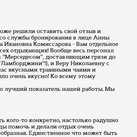
тоже решили оставить свой отзыв и
 со службы бронирования в лице Анны
га Ивановна Комиссарова - Вам отдельное
 всех отдыхающих! Вообще весь персонал
м "Мерседесом", доставляющим грязи до
"Ламборджини"!), и Веру Николаевну с
 нас вкусными травяными чаями и
ыло очень вкусно! Ко всему этому
это лучший показатель нашей работы. Мы
ть кого-то конкретно, настолько радушно
ады помочь и делали отдых очень
нообразная. Единственное что может быть