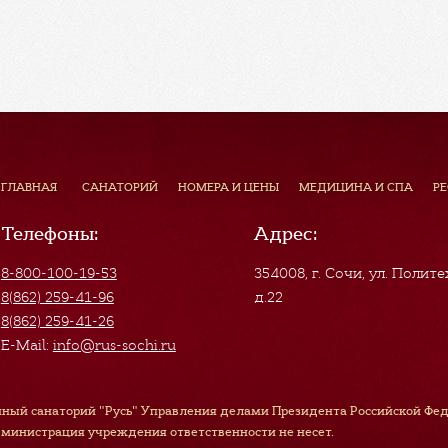
ГЛАВНАЯ
САНАТОРИЙ
НОМЕРА И ЦЕНЫ
МЕДИЦИНА И СПА
Р
Телефоны:
Адрес:
8-800-100-19-53
354008, г. Сочи
,
ул. Полите
8(862) 259-41-96
д.22
8(862) 259-41-26
E-Mail:
info@rus-sochi.ru
ный санаторий "Русь" Управления делами Президента Российской Феде
дминистрация учреждения ответственности не несет.