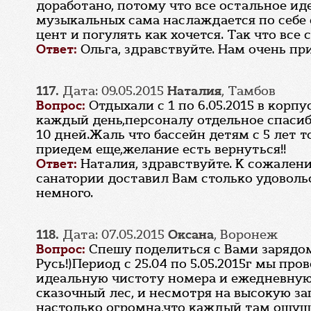
доработано, потому что все остальное ид
музыкальных сама наслаждается по себе 
цент и погулять как хочется. Так что все
Ответ:
Ольга, здравствуйте. Нам очень пр
117.
Дата: 09.05.2015
Наталия
, Тамбов
Вопрос:
Отдыхали с 1 по 6.05.2015 в кор
каждый день,персоналу отдельное спаси
10 дней.Жаль что бассейн детям с 5 лет 
приедем еще,желание есть вернуться!!
Ответ:
Наталия, здравствуйте. К сожалени
санатории доставил Вам столько удовольс
немного.
118.
Дата: 07.05.2015
Оксана
, Воронеж
Вопрос:
Спешу поделиться с Вами зарядом
Русь!)Период с 25.04 по 5.05.2015г мы п
идеальную чистоту номера и ежедневную
сказочный лес, и несмотря на высокую за
настолько огромна,что каждый там ощущ