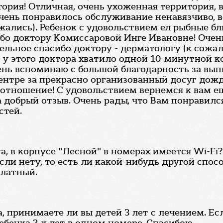
ория! Отличная, очень ухоженная территория, 
чень понравилось обслуживание ненавязчиво, вс
ались). Ребенок с удовольствием ел рыбные блю
бо доктору Комиссаровой Инге Ивановне! Очен
льное спасибо доктору - дерматологу (к сожал
 у этого доктора хватило одной 10-минутной ко
ень вспоминаю с большой благодарность за вып
ентре за прекрасно организованный досуг дожд
 отношение! С удовольствием вернемся к вам е
а добрый отзыв. Очень рады, что Вам понравилс
стей.
 в корпусе "Лесной" в номерах имеется Wi-Fi?
если нету, то есть ли какой-нибудь другой спо
платный.
, принимаете ли вы детей 3 лет с лечением. Ес