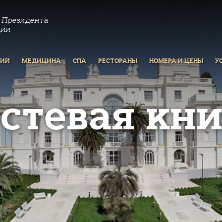
 Президента
ции
РИЙ
МЕДИЦИНА
СПА
РЕСТОРАНЫ
НОМЕРА И ЦЕНЫ
У
остевая кни