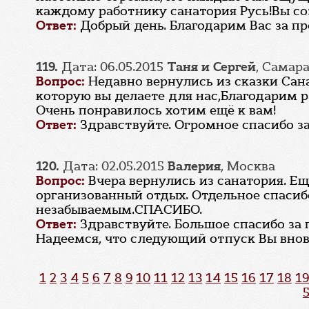
каждому работнику санатория Русь!Вы со
Ответ:
Добрый день. Благодарим Вас за пр
119.
Дата: 06.05.2015
Таня и Сергей
, Самар
Вопрос:
Недавно вернулись из сказки Сан
которую вы делаете для нас,Благодарим р
Очень понравилось хотим ещё к вам!
Ответ:
Здравствуйте. Огромное спасибо за
120.
Дата: 02.05.2015
Валерия
, Москва
Вопрос:
Вчера вернулись из санатория. Ещ
организованный отдых. Отдельное спасибо
незабываемым.СПАСИБО.
Ответ:
Здравствуйте. Большое спасибо за
Надеемся, что следующий отпуск Вы внов
1
2
3
4
5
6
7
8
9
10
11
12
13
14
15
16
17
18
19