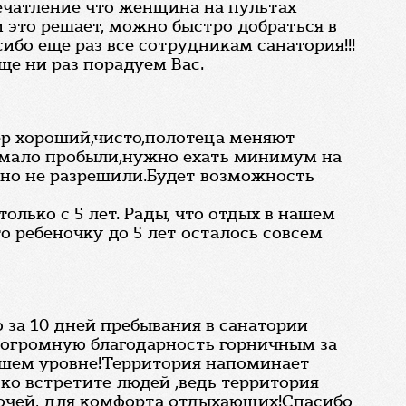
печатление что женщина на пультах
 это решает, можно быстро добраться в
сибо еще раз все сотрудникам санатория!!!
ще ни раз порадуем Вас.
мер хороший,чисто,полотеца меняют
м,мало пробыли,нужно ехать минимум на
ь,но не разрешили.Будет возможность
лько с 5 лет. Рады, что отдых в нашем
о ребеночку до 5 лет осталось совсем
 за 10 дней пребывания в санатории
ть огромную благодарность горничным за
сшем уровне!Территория напоминает
дко встретите людей ,ведь территория
очей, для комфорта отдыхающих!Спасибо