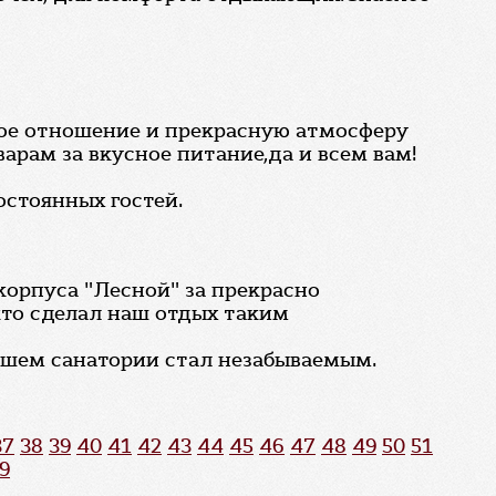
брое отношение и прекрасную атмосферу
арам за вкусное питание,да и всем вам!
остоянных гостей.
корпуса "Лесной" за прекрасно
кто сделал наш отдых таким
нашем санатории стал незабываемым.
37
38
39
40
41
42
43
44
45
46
47
48
49
50
51
9