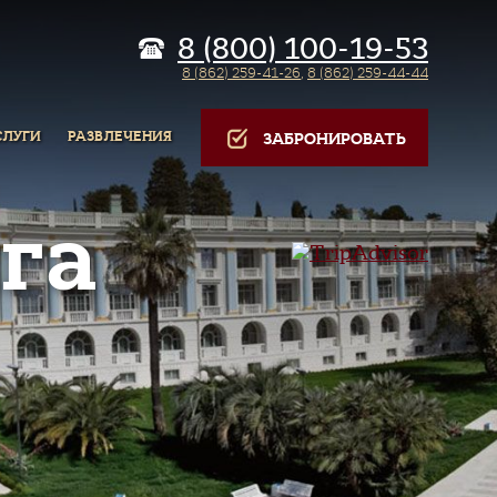
8 (800) 100-19-53
8 (862) 259-41-26
,
8 (862) 259-44-44
СЛУГИ
РАЗВЛЕЧЕНИЯ
ЗАБРОНИРОВАТЬ
га