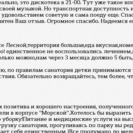
еально, это дискотека в 21-00. Тут уже такое в
своей музыкой. Но транспортная доступность и
 с удовольствием советую и сама поеду еще. Спа
иятен Ваш отзыв. Огромное спасибо. Надеемся е
пусе Лесной,территория большая,еда вкусная,но
бо! единственное не воспользовались лечение
только можно,нам через 3 месяца должно 5 быт
ю, по правилам санатория детки принимаются то
твия. Обязательно возвращайтесь, тем более, чт
 позитива и хорошего настроения, полученного
ровели в корпусе "Морской".Хотелось бы вырази
 уборку!Питание и медицинские услуги на вы
грузку санатория, прогуливаясь по парку вы ре
ает себя единственным )Все продумано до мел