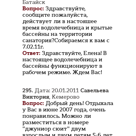
Батайск
Вопрос:
Здравствуйте,
сообщите пожалуйста,
действует ли в настояшее
время водолечебница и крытые
бассейны на территории
санатория?Собираемся к вам с
7.02.11г.
Ответ:
Здравствуйте, Елена! В
настоящее водолечебница и
бассейны функционируют в
рабочем режиме. Ждем Вас!
295.
Дата: 20.01.2011
Савельева
Виктория
, Кемерово
Вопрос:
Добрый день! Отдыхала
у Вас в июне 2007 года, очень
понравилось. Можно ли
разместиться в номере
"джуниор сюит" двум
взрослым и двум детям 5-6 лет.