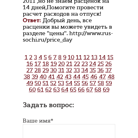
2011 ,но не знаем расценок на
14 дней,Помогите провести
расчет расходов на отпуск!
Ответ:
Добрый день, все
расценки вы можете увидеть в
разделе "цены". http://www.rus-
sochi.ru/price_day
1
2
3
4
5
6
7
8
9
10
11
12
13
14
15
16
17
18
19
20
21
22
23
24
25
26
27
28
29
30
31
32
33
34
35
36
37
38
39
40
41
42
43
44
45
46
47
48
49
50
51
52
53
54
55
56
57
58
59
60
61
62
63
64
65
66
67
68
69
Задать вопрос:
Ваше имя*