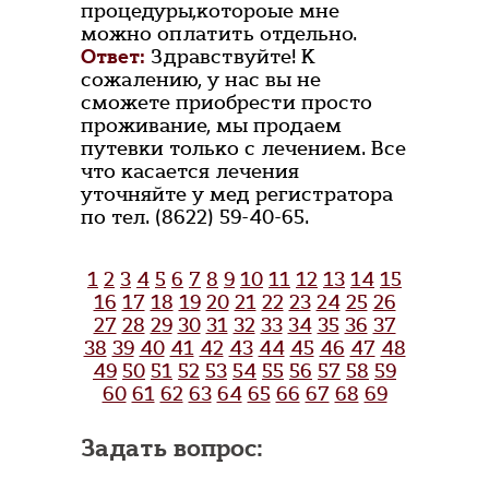
процедуры,котороые мне
можно оплатить отдельно.
Ответ:
Здравствуйте! К
сожалению, у нас вы не
сможете приобрести просто
проживание, мы продаем
путевки только с лечением. Все
что касается лечения
уточняйте у мед регистратора
по тел. (8622) 59-40-65.
1
2
3
4
5
6
7
8
9
10
11
12
13
14
15
16
17
18
19
20
21
22
23
24
25
26
27
28
29
30
31
32
33
34
35
36
37
38
39
40
41
42
43
44
45
46
47
48
49
50
51
52
53
54
55
56
57
58
59
60
61
62
63
64
65
66
67
68
69
Задать вопрос: