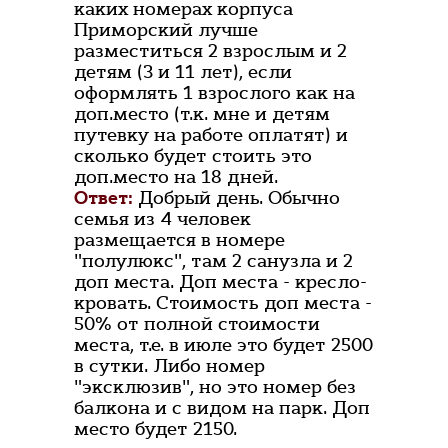
каких номерах корпуса
Приморский лучше
разместиться 2 взрослым и 2
детям (3 и 11 лет), если
оформлять 1 взрослого как на
доп.место (т.к. мне и детям
путевку на работе оплатят) и
сколько будет стоить это
доп.место на 18 дней.
Ответ:
Добрый день. Обычно
семья из 4 человек
размещается в номере
"полулюкс", там 2 санузла и 2
доп места. Доп места - кресло-
кровать. Стоимость доп места -
50% от полной стоимости
места, т.е. в июле это будет 2500
в сутки. Либо номер
"эксклюзив", но это номер без
балкона и с видом на парк. Доп
место будет 2150.