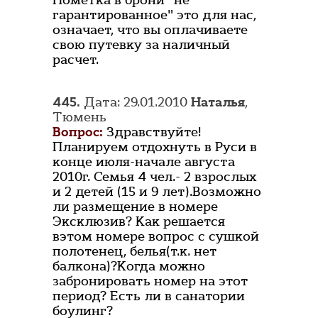
Пометка в брони "не
гарантированное" это для нас,
означает, что вы оплачиваете
свою путевку за наличный
расчет.
445.
Дата: 29.01.2010
Наталья
,
Тюмень
Вопрос:
Здравствуйте!
Планируем отдохнуть в Руси в
конце июля-начале августа
2010г. Семья 4 чел.- 2 взрослых
и 2 детей (15 и 9 лет).Возможно
ли размещение в номере
Эксклюзив? Как решается
вэтом номере вопрос с сушкой
полотенец, белья(т.к. нет
балкона)?Когда можно
забронировать номер на этот
период? Есть ли в санатории
боулинг?