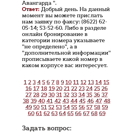
Авангарда ".
Ответ:
Добрый день. На данный
момент вы можете прислать
нам заявку по факсу: (8622) 62-
05-14; 53-52-60. Либо в разделе
онлайн бронирование в
категории номера указываете
"не определено", а в
"дополнительной информации"
прописываете какой номер в
каком корпусе вас интересует.
1
2
3
4
5
6
7
8
9
10
11
12
13
14
15
16
17
18
19
20
21
22
23
24
25
26
27
28
29
30
31
32
33
34
35
36
37
38
39
40
41
42
43
44
45
46
47
48
49
50
51
52
53
54
55
56
57
58
59
60
61
62
63
64
65
66
67
68
69
Задать вопрос: