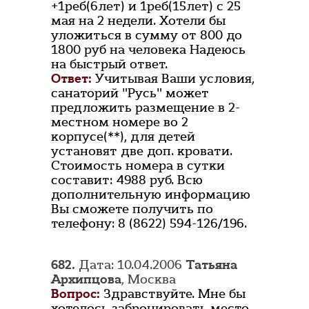
+1реб(6лет) и 1реб(15лет) с 25
мая на 2 недели. Хотели бы
уложиться в сумму от 800 до
1800 руб на человека Надеюсь
на быстрый ответ.
Ответ:
Учитывая Ваши условия,
санаторий "Русь" может
предложить размещение в 2-
местном номере во 2
корпусе(**), для детей
установят две доп. кровати.
Стоимость номера в сутки
составит: 4988 руб. Всю
дополнительную информацию
Вы сможете получить по
телефону: 8 (8622) 594-126/196.
682.
Дата: 10.04.2006
Татьяна
Архипцова
, Москва
Вопрос:
Здравствуйте. Мне бы
хотелось забронировать место