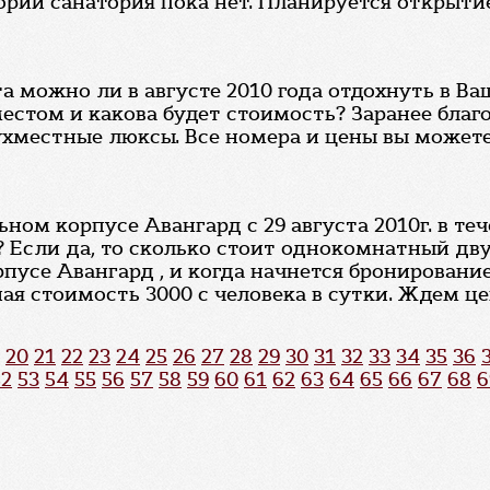
ории санатория пока нет. Планируется открытие
 можно ли в августе 2010 года отдохнуть в Ваш
стом и какова будет стоимость? Заранее благо
вухместные люксы. Все номера и цены вы можете
ьном корпусе Авангард с 29 августа 2010г. в т
 Если да, то сколько стоит однокомнатный дв
пусе Авангард , и когда начнется бронировани
ая стоимость 3000 с человека в сутки. Ждем це
20
21
22
23
24
25
26
27
28
29
30
31
32
33
34
35
36
52
53
54
55
56
57
58
59
60
61
62
63
64
65
66
67
68
6