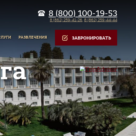
8 (800) 100-19-53
8 (862) 259-41-26
,
8 (862) 259-44-44
СЛУГИ
РАЗВЛЕЧЕНИЯ
ЗАБРОНИРОВАТЬ
га