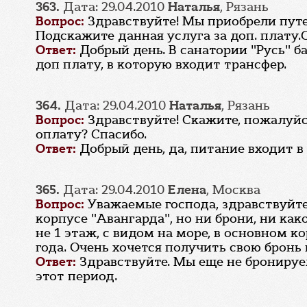
363.
Дата: 29.04.2010
Наталья
, Рязань
Вопрос:
Здравствуйте! Мы приобрели путев
Подскажите данная услуга за доп. плату.
Ответ:
Добрый день. В санатории "Русь" б
доп плату, в которую входит трансфер.
364.
Дата: 29.04.2010
Наталья
, Рязань
Вопрос:
Здравствуйте! Скажите, пожалуйс
оплату? Спасибо.
Ответ:
Добрый день, да, питание входит в
365.
Дата: 29.04.2010
Елена
, Москва
Вопрос:
Уважаемые господа, здравствуйте
корпусе "Авангарда", но ни брони, ни ка
не 1 этаж, с видом на море, в основном ко
года. Очень хочется получить свою бронь 
Ответ:
Здравствуйте. Мы еще не бронируем
этот период.