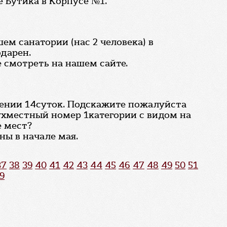
 Бутика в Корпусе №1.
ем санатории (нас 2 человека) в
дарен.
 смотреть на нашем сайте.
ечении 14суток. Подскажите пожалуйста
ухместный номер 1категории с видом на
е мест?
ны в начале мая.
37
38
39
40
41
42
43
44
45
46
47
48
49
50
51
9