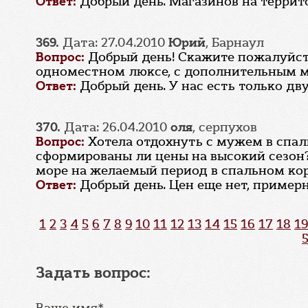
Ответ:
Добрый день. Магазинов на террит
369.
Дата: 27.04.2010
Юрий
, Барнаул
Вопрос:
Добрый день! Скажите пожалуйста
одноместном люксе, с дополнительным ме
Ответ:
Добрый день. У нас есть только д
370.
Дата: 26.04.2010
оля
, серпухов
Вопрос:
Хотела отдохнуть с мужем в спал
сформированы ли цены на высокий сезон?
море на желаемый период в спальном кор
Ответ:
Добрый день. Цен еще нет, примерн
1
2
3
4
5
6
7
8
9
10
11
12
13
14
15
16
17
18
19
Задать вопрос:
Ваше имя*