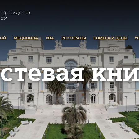
 Президента
ции
РИЙ
МЕДИЦИНА
СПА
РЕСТОРАНЫ
НОМЕРА И ЦЕНЫ
У
остевая кни