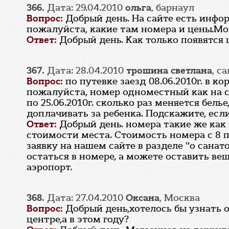
366.
Дата: 29.04.2010
ольга
, барнаул
Вопрос:
Добрый день. На сайте есть инфор
пожалуйста, какие там номера и цены.Мо
Ответ:
Добрый день. Как только появятся
367.
Дата: 28.04.2010
трошина светлана
, с
Вопрос:
по путевке заезд 08.06.2010г. в 
пожалуйста, номер одноместный как на ст
по 25.06.2010г. сколько раз меняется бель
доплачивать за ребенка. Подскажите, если
Ответ:
Добрый день. номера такие же как
стоимости места. Стоимость номера с 8 п
заявку на нашем сайте в разделе "о санат
остаться в номере, а можете оставить вещ
аэропорт.
368.
Дата: 27.04.2010
Оксана
, Москва
Вопрос:
Добрый день,хотелось бы узнать 
центре,а в этом году?