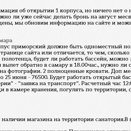
мация об открытии 1 корпуса, но ничего нет о
жно ли уже сейчас делать бронь на август мес
 цены, мы обновим информацию на сайте и можн
амара
корпус приморский должне быть одноместный ном
ранице сайта или отличается, то чем, сколько
е, полотенца, будет ли работать бассейн, можно
 вылет обратно в самару в 18.00час., нужно ли 
 на фотографии. 2 полноценные кровати. Доп ме
о 25 июня - 76500. Будет работать открытый ба
ории" - "заявка на транспорт". Расчетный час 12
и в камере хранения, погулять по территории, с
о наличии магазина на территории санатория.В