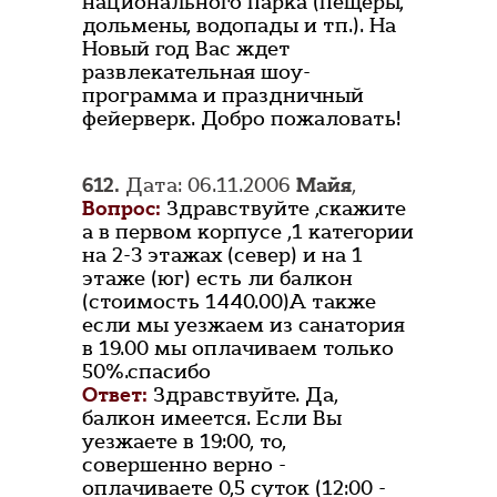
национального парка (пещеры,
дольмены, водопады и тп.). На
Новый год Вас ждет
развлекательная шоу-
программа и праздничный
фейерверк. Добро пожаловать!
612.
Дата: 06.11.2006
Майя
,
Вопрос:
Здравствуйте ,скажите
а в первом корпусе ,1 категории
на 2-3 этажах (север) и на 1
этаже (юг) есть ли балкон
(стоимость 1440.00)А также
если мы уезжаем из санатория
в 19.00 мы оплачиваем только
50%.спасибо
Ответ:
Здравствуйте. Да,
балкон имеется. Если Вы
уезжаете в 19:00, то,
совершенно верно -
оплачиваете 0,5 суток (12:00 -