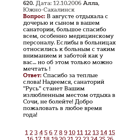
620.
Дата: 12.10.2006
Алла
,
Южно-Сахалинск
Вопрос:
В августе отдыхала с
дочерью и сыном в вашем
санатории, большое спасибо
всем, особенно медицинскому
персоналу. Еслибы в больницах
относились к больным с таким
вниманием и заботой как у
вас... но об этом только можно
мечтать !
Ответ:
Спасибо за теплые
слова! Надеемся, санаторий
"Русь" станет Вашим
излюбленным местом отдыха в
Сочи, не болейте! Добро
пожаловать в любое время
года!
1
2
3
4
5
6
7
8
9
10
11
12
13
14
15
16
17
18
19
20
21
22
23
24
25
26