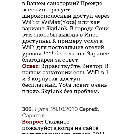
в Вашем санатории? Прежде
всего интересует
широкополосный доступ через
WiFi и WiMax(Yota) или как
вариант SkyLink. В городе Сочи
эти способы выхода в Инет
доступны. К примеру услуга
WiFi для постояльцев отелей
уровня **** бесплатна. Заранее
благодарен за ответ.
Ответ:
Здравствуйте, Виктор! В
нашем санатории есть WiFi в 1
и 3 корпусах, доступ
бесплатный. Yota ловит очень
плохо, SkyLink без проблем.
306.
Дата: 29.10.2010
Сергей
,
Саратов
Вопрос:
Скажите
пожалуйста,когда на сайте