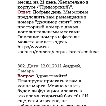
месяц, на 21 день. Желательно в
корпусе \"Приморский\".
Ответ:
Добрый день. Мы можем
предложить вам размещение в
номере "джуниор сюит", это
просторный номер с двумя
дополнительными местами.
Описание номера и фото вы
можете увидеть здесь
http://www.rus-
sochi.ru/nomera/corpusthree/semiluxe.
302.
Дата: 12.01.2011
Андрей
,
Самара
Вопрос:
Здравствуйте!
Планируем приехать к вам в
конце марта. Можно узнать,
будет ли функционировать в
это время открытый бассейн? И
еще, если известно, не
забронированы ли на это время