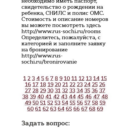
необходимо иметь паспорт,
свидетельство о рождении на
ребенка, СНИЛС и полис ОМС.
Стоимость и описание номеров
вы можете посмотреть здесь
http://www.rus-sochi.ru/rooms
Определитесь, пожалуйста, с
категорией и заполните заявку
на бронирование
http://www.rus-
sochi.ru/bronirovanie
1
2
3
4
5
6
7
8
9
10
11
12
13
14
15
16
17
18
19
20
21
22
23
24
25
26
27
28
29
30
31
32
33
34
35
36
37
38
39
40
41
42
43
44
45
46
47
48
49
50
51
52
53
54
55
56
57
58
59
60
61
62
63
64
65
66
67
68
69
Задать вопрос: