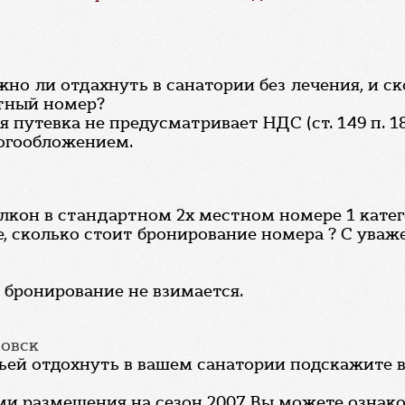
но ли отдахнуть в санатории без лечения, и ск
стный номер?
 путевка не предусматривает НДС (ст. 149 п. 1
логообложением.
лкон в стандартном 2х местном номере 1 катего
, сколько стоит бронирование номера ? С уваж
а бронирование не взимается.
вовск
мьей отдохнуть в вашем санатории подскажите 
ями размещения на сезон 2007 Вы можете озна