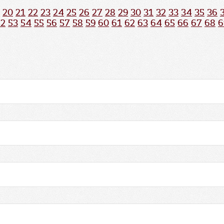
20
21
22
23
24
25
26
27
28
29
30
31
32
33
34
35
36
52
53
54
55
56
57
58
59
60
61
62
63
64
65
66
67
68
6