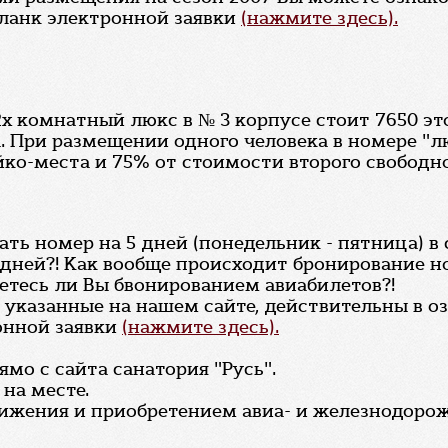
бланк электронной заявки
(нажмите здесь).
 комнатный люкс в № 3 корпусе стоит 7650 это
. При размещении одного человека в номере "л
ко-места и 75% от стоимости второго свободно
ать номер на 5 дней (понедельник - пятница) в 
дней?! Как вообще происходит бронирование н
аетесь ли Вы бвонированием авиабилетов?!
, указанные на нашем сайте, действительны в 
онной заявки
(нажмите здесь).
мо с сайта санатория "Русь".
на месте.
вижения и приобретением авиа- и железнодоро