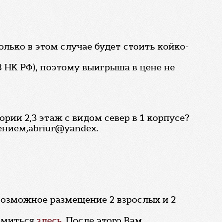
олько в этом случае будет стоить койко-
8 НК РФ), поэтому выигрыша в цене не
рии 2,3 этаж с видом север в 1 корпусе?
ением,abriur@yandex.
возможное размещение 2 взрослых и 2
комиться
здесь.
После этого Вам