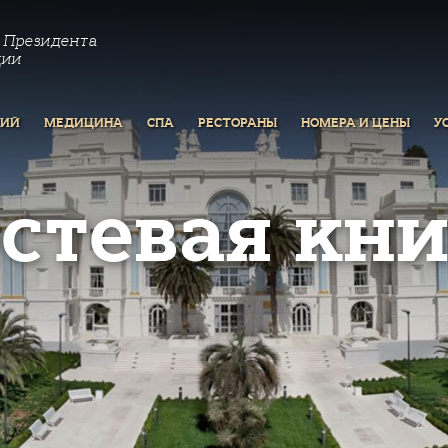
 Президента
ции
РИЙ
МЕДИЦИНА
СПА
РЕСТОРАНЫ
НОМЕРА И ЦЕНЫ
У
остевая кни