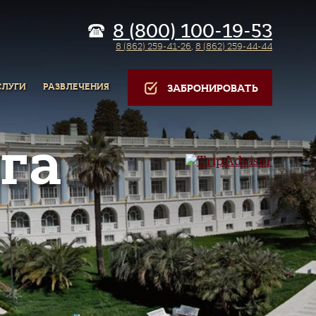
8 (800) 100-19-53
8 (862) 259-41-26
,
8 (862) 259-44-44
СЛУГИ
РАЗВЛЕЧЕНИЯ
ЗАБРОНИРОВАТЬ
га