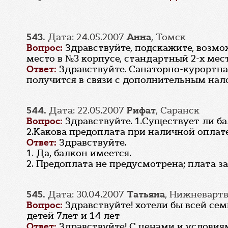
543.
Дата: 24.05.2007
Анна
, Томск
Вопрос:
Здравствуйте, подскажите, возмож
место в №3 корпусе, стандартный 2-х ме
Ответ:
Здравствуйте. Санаторно-курортная
получится в связи с дополнительным на
544.
Дата: 22.05.2007
Рифат
, Саранск
Вопрос:
Здравствуйте. 1.Существует ли ба
2.Какова предоплата при наличной оплате
Ответ:
Здравствуйте.
1. Да, балкон имеется.
2. Предоплата не предусмотрена; плата з
545.
Дата: 30.04.2007
Татьяна
, Нижневарт
Вопрос:
Здравствуйте! хотели бы всей се
детей 7лет и 14 лет
Ответ:
Здравствуйте! С ценами и услови