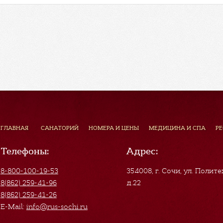
ГЛАВНАЯ
САНАТОРИЙ
НОМЕРА И ЦЕНЫ
МЕДИЦИНА И СПА
Р
Телефоны:
Адрес:
8-800-100-19-53
354008, г. Сочи
,
ул. Полите
8(862) 259-41-96
д.22
8(862) 259-41-26
E-Mail:
info@rus-sochi.ru