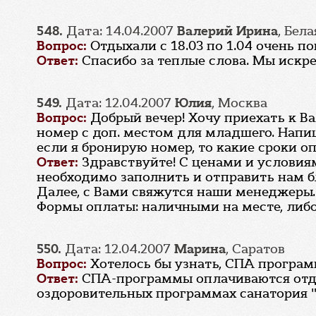
548.
Дата: 14.04.2007
Валерий Ирина
, Бел
Вопрос:
Отдыхали с 18.03 по 1.04 очень п
Ответ:
Спасибо за теплые слова. Мы искре
549.
Дата: 12.04.2007
Юлия
, Москва
Вопрос:
Добрый вечер! Хочу приехать к В
номер с доп. местом для младшего. Напиш
если я бронирую номер, то какие сроки о
Ответ:
Здравствуйте! С ценами и услови
необходимо заполнить и отправить нам 
Далее, с Вами свяжутся наши менеджеры.
Формы оплаты: наличными на месте, либо 
550.
Дата: 12.04.2007
Марина
, Саратов
Вопрос:
Хотелось бы узнать, СПА програм
Ответ:
СПА-программы оплачиваются отде
оздоровительных программах санатория "