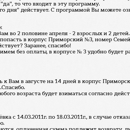
да", то что входит в эту программу.
ого дня" действует. С программой Вы можете о
к
м во 2 половине апреля - 2 взрослых и 2 детей.
 попасть в корпус Приморский №3, номер Семей
ствует? Заранее, спасибо!
примем без оплаты, в корпусе № 3 удобно будет 
 к Вам в августе на 14 дней в корпус Приморс
.Спасибо.
любого возраста будет взиматься согласно дей
ка с 14.03.2011г. по 18.03.2011г., в случае отк
о.
аются, оплаченная сумма подлежит возврату, л