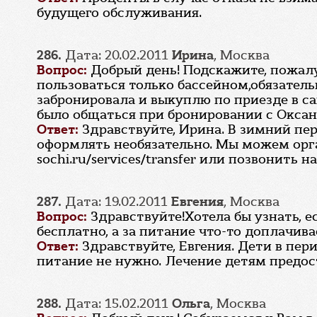
будущего обслуживания.
286.
Дата: 20.02.2011
Ирина
, Москва
Вопрос:
Добрый день! Подскажите, пожалуй
пользоваться только бассейном,обязатель
забронировала и выкуплю по приезде в са
было общаться при бронировании с Оксано
Ответ:
Здравствуйте, Ирина. В зимний пе
оформлять необязательно. Мы можем орган
sochi.ru/services/transfer или позвонить
287.
Дата: 19.02.2011
Евгения
, Москва
Вопрос:
Здравствуйте!Хотела бы узнать, е
бесплатно, а за питание что-то доплачива
Ответ:
Здравствуйте, Евгения. Дети в пе
питание не нужно. Лечение детям предост
288.
Дата: 15.02.2011
Ольга
, Москва