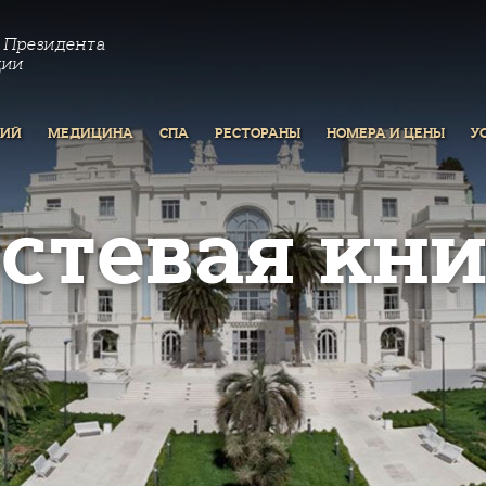
 Президента
ции
РИЙ
МЕДИЦИНА
СПА
РЕСТОРАНЫ
НОМЕРА И ЦЕНЫ
У
остевая кни