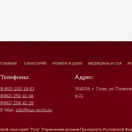
ГЛАВНАЯ
САНАТОРИЙ
НОМЕРА И ЦЕНЫ
МЕДИЦИНА И СПА
Р
Телефоны:
Адрес:
8-800-100-19-53
354008, г. Сочи
,
ул. Полите
8(862) 259-41-96
д.22
8(862) 259-41-26
E-Mail:
info@rus-sochi.ru
ный санаторий "Русь" Управления делами Президента Российской Феде