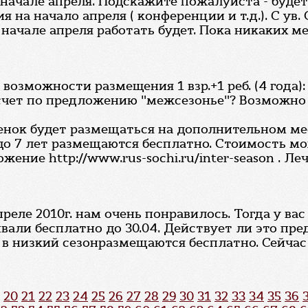
 начале апреля. Подскажите пожалуйста - будет
на начало апреля ( конференции и т.д.). С ув. 
начале апреля работать будет. Пока никаких м
 возможности размещения 1 взр.+1 реб. (4 года)
асчет по предложению "межсезонье"? Возможно
бенок будет размещаться на дополнительном м
 до 7 лет размещаются бесплатно. Стоимость м
ие http://www.rus-sochi.ru/inter-season . Лече
преле 2010г. нам очень понравилось. Тогда у в
вали бесплатно до 30.04. Действует ли это пре
ет в низкий сезонразмещаются бесплатно. Сейч
20
21
22
23
24
25
26
27
28
29
30
31
32
33
34
35
36