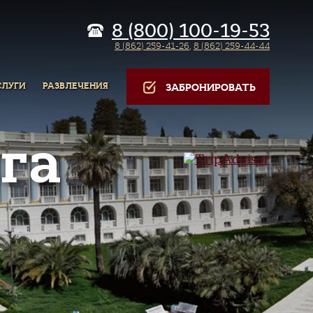
8 (800) 100-19-53
8 (862) 259-41-26
,
8 (862) 259-44-44
СЛУГИ
РАЗВЛЕЧЕНИЯ
ЗАБРОНИРОВАТЬ
га