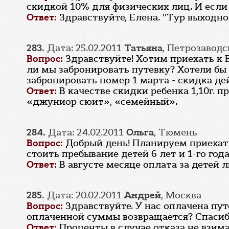
скидкой 10% для физических лиц. И если "
Ответ:
Здравствуйте, Елена. "Тур выходн
283.
Дата: 25.02.2011
Татьяна
, Петрозаводс
Вопрос:
Здравствуйте! Хотим приехать к Ва
ли мы забронировать путевку? Хотели бы
забронировать номер 1 марта - скидка дей
Ответ:
В качестве скидки ребенка 1,10г. 
«джуниор сюит», «семейный».
284.
Дата: 24.02.2011
Ольга
, Тюмень
Вопрос:
Добрый день! Планируем приехать
стоить пребывание детей 6 лет и 1-го года
Ответ:
В августе месяце оплата за детей 
285.
Дата: 20.02.2011
Андрей
, Москва
Вопрос:
Здравствуйте. У нас оплачена путёв
оплаченной суммы возвращается? Спасиб
Ответ:
Проценты в случае отказа не взим