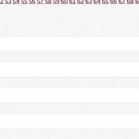
52
53
54
55
56
57
58
59
60
61
62
63
64
65
66
67
68
6