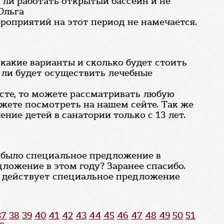
 ли работать открытый бассейн и не
Ольга
ероприятий на этот период не намечается.
: какие варианты и сколько будет стоить
 ли будет осуществить лечебные
есте, то можете рассматривать любую
ожете посмотреть на нашем сейте. Так же
ние детей в санатории только с 13 лет.
ас было специальное предложение в
дложение в этом году? Заранее спасибо.
ас действует специальное предложение
37
38
39
40
41
42
43
44
45
46
47
48
49
50
51