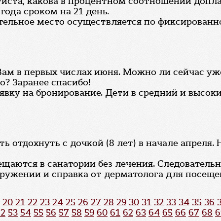
йста, какова в процентном соотношении доплат
года сроком на 21 день.
тельное место осуществляется по фиксированно
Вам в первых числах июня. Можно ли сейчас уж
о? Заранее спасибо!
явку на бронирование. Дети в средний и высок
ь отдохнуть с дочкой (8 лет) в начале апреля.
ещаются в санатории без лечения. Следователь
кружении и справка от дерматолога для посеще
20
21
22
23
24
25
26
27
28
29
30
31
32
33
34
35
36
52
53
54
55
56
57
58
59
60
61
62
63
64
65
66
67
68
6