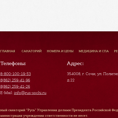
ГЛАВНАЯ
САНАТОРИЙ
НОМЕРА И ЦЕНЫ
МЕДИЦИНА И СПА
Р
Телефоны:
Адрес:
8-800-100-19-53
354008, г. Сочи
,
ул. Полите
8(862) 259-41-96
д.22
8(862) 259-41-26
E-Mail:
info@rus-sochi.ru
ный санаторий "Русь" Управления делами Президента Российской Феде
дминистрация учреждения ответственности не несет.