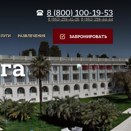
8 (800) 100-19-53
8 (862) 259-41-26
,
8 (862) 259-44-44
СЛУГИ
РАЗВЛЕЧЕНИЯ
ЗАБРОНИРОВАТЬ
га