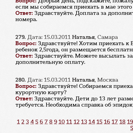
Вопрос:
Добрый день, подскажите, пожалу
если мы собираемся приехать в мае этого 
Ответ:
Здравствуйте. Доплата за дополни
номера.
279.
Дата: 15.03.2011
Наталья
, Самара
Вопрос:
Здравствуйте! Хотим приехать к 
ребенок 2,5года, он размещается бесплатн
Ответ:
Здравствуйте. Можете высылать за
дополнительную оплату.
280.
Дата: 15.03.2011
Наталья
, Москва
Вопрос:
Здравствуйте! Собираемся приехат
курортную карту?
Ответ:
Здравствуйте. Дети до 13 лет разм
требуется. Необходима справка об эпидо
1
2
3
4
5
6
7
8
9
10
11
12
13
14
15
16
17
18
19