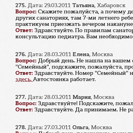
275.
Дата: 29.03.2011
Татьяна
, Хабаровск
Вопрос:
Скажите пожалуйста, а почему дет
других санаториях, там 7-ми летнего ребе
практикуем приезжать вечером накануне то
Ответ:
Здравствуйте. По правилам санато
консультацию педиатра. Вам необходимо з
276.
Дата: 28.03.2011
Елена
, Москва
Вопрос:
Добрый день. Не нашла на вашем
"Семейный", подскажите, пожалуйста, про
Ответ:
Здравствуйте. Номер "Семейный" 
здесь.
Автостоянка работает.
277.
Дата: 28.03.2011
Мария
, Москва
Вопрос:
Здравствуйте! Подскажите, пожал
Ответ:
Здравствуйте. Да принимаем. Не ра
278.
Дата: 27.03.2011
Ольга
, Москва