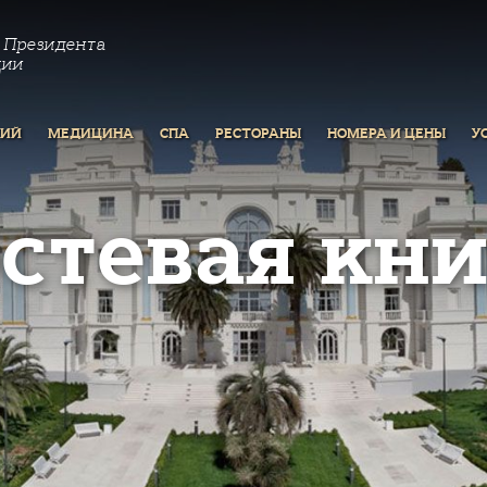
 Президента
ции
РИЙ
МЕДИЦИНА
СПА
РЕСТОРАНЫ
НОМЕРА И ЦЕНЫ
У
остевая кни