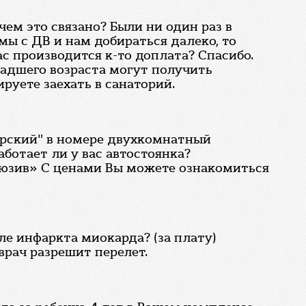
чем это связано? Были ни один раз в
 мы с ДВ и нам добираться далеко, то
ас производится к-то доплата? Спасибо.
ладшего возраста могут получить
руете заехать в санаторий.
орский" в номере двухкомнатный
ботает ли у вас автостоянка?
юзив» С ценами Вы можете ознакомиться
е инфаркта миокарда? (за плату)
врач разрешит перелет.