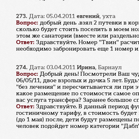
273.
Дата: 05.04.2011
евгений
, ухта
Вопрос:
добрый день .взял 2 путевки в кор
сколько будет стоить поселить в моем но
этом же санатории (вместе или раздельно 
Ответ:
Здравствуйте. Номер "Твин" расчит
необходимо забронировать еще 1 номер ил
274.
Дата: 03.04.2011
Ирина
, Барнаул
Вопрос:
Добрый день! Посмотрели Ваш чудн
06/05/11, двое взролых и дочка 5 лет. Бу
"без лечения" и пересчитывается ли при 
какое размещение по стоимости самое опт
вас услуга трансфера? Заранее большое с
Ответ:
Здравствуйте. В данный период ф
гостиничному тарифу, в стоимость будет 
(до 1 мая) после, дети будут размещены 
человек подойдет номер категории "Дабл"