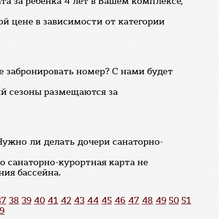
а за ребенка 4 лет в Вашем комплексе,
й цене в зависимости от категории
е забронировать номер? С нами будет
ий сезоны размещаются за
 Нужно ли делать дочери санаторно-
но санаторно-курортная карта не
ния бассейна.
37
38
39
40
41
42
43
44
45
46
47
48
49
50
51
9