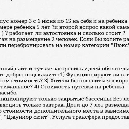
пус номер 3 с 1 июня по 15 на себя и на ребенк
мере ребенка 5 лет ?и второй вопрос какой са
) ? работает ли автостоянка и сколько стоит ?
ан на размещение 2 человек. Если Вы хотите ра
и перебронировать на номер категории "Люкс".
ый сайт и тут же загорелись идеей обязательно
дьте добры, подскажите: 1) Функционируют ли в
этом стоимость? 3) Хотели бы поселиться в кор
имальное? 4) Стоимость путевки на ребенка - 
пасибо.
ункционируют только закрытые бассейны. Без 
входить только завтрак. Дети до 7 лет размеща
по стоимости дополнительного места в зависим
, "Джуниор сюит". Услуга трансфера предостав