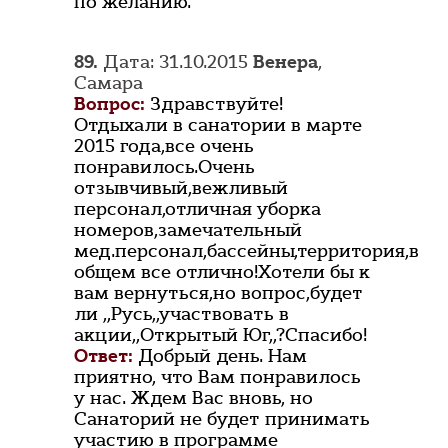
по желанию.
89.
Дата: 31.10.2015
Венера
,
Самара
Вопрос:
Здравствуйте!
Отдыхали в санатории в марте
2015 года,все очень
понравилось.Очень
отзывчивый,вежливый
персонал,отличная уборка
номеров,замечательный
мед.персонал,бассейны,территория,в
общем все отлично!Хотели бы к
вам вернуться,но вопрос,будет
ли ,,Русь,,участвовать в
акции,,Открытый Юг,,?Спасибо!
Ответ:
Добрый день. Нам
приятно, что Вам понравилось
у нас. Ждем Вас вновь, но
Санаторий не будет принимать
участию в программе