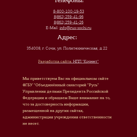
Телефоны:
8-800-100-19-53
8(862) 259-41-96
8(862) 259-41-26
E-Mail:
info@rus-sochi.ru
Адрес:
354008, г. Сочи
,
ул. Политехническая, д.22
Разработка сайта:
НПП "Корнет"
Мы приветствуем Вас на официальном сайте
ФГБУ "Объединённый санаторий "Русь"
Управления делами Президента Российской
Федерации и обращаем Ваше внимание на то,
что за достоверность информации,
размещенной на других сайтах,
администрация учреждения ответственности
не несет.