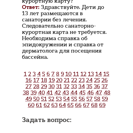
курортную карту?
Ответ:
Здравствуйте. Дети до
13 лет размещаются в
санатории без лечения.
Следовательно санаторно-
курортная карта не требуется.
Необходима справка об
эпидокружении и справка от
дерматолога для посещения
бассейна.
1
2
3
4
5
6
7
8
9
10
11
12
13
14
15
16
17
18
19
20
21
22
23
24
25
26
27
28
29
30
31
32
33
34
35
36
37
38
39
40
41
42
43
44
45
46
47
48
49
50
51
52
53
54
55
56
57
58
59
60
61
62
63
64
65
66
67
68
69
Задать вопрос: