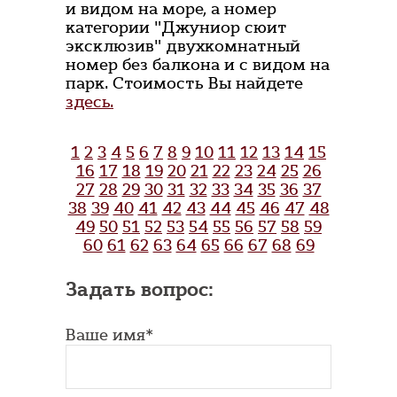
и видом на море, а номер
категории "Джуниор сюит
эксклюзив" двухкомнатный
номер без балкона и с видом на
парк. Стоимость Вы найдете
здесь.
1
2
3
4
5
6
7
8
9
10
11
12
13
14
15
16
17
18
19
20
21
22
23
24
25
26
27
28
29
30
31
32
33
34
35
36
37
38
39
40
41
42
43
44
45
46
47
48
49
50
51
52
53
54
55
56
57
58
59
60
61
62
63
64
65
66
67
68
69
Задать вопрос:
Ваше имя*