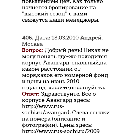
повышением цен. Как только
начнется бронирование на
"высокий сезон" с вами
свяжутся наши менеджеры.
406.
Дата: 18.03.2010
Андрей
,
Москва
Вопрос:
Добрый день! Никак не
могу понять где-же находится
корпус Авангард-спальный,на
каком расстоянии от
моря,каков его номерной фонд
и цены на июнь 2010
года.подскажите,пожалуйста.
Ответ:
Здравствуйте. Все о
корпусе Авангард здесь:
http://www.rus-
sochi.ru/avangard. Слева ссылки
на номера (описание и
фотографии). Цены здесь:
http://www.rus-sochi.ru/2009