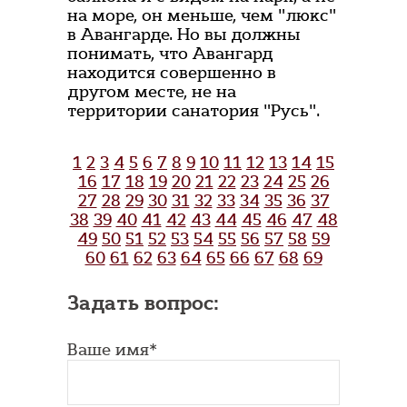
на море, он меньше, чем "люкс"
в Авангарде. Но вы должны
понимать, что Авангард
находится совершенно в
другом месте, не на
территории санатория "Русь".
1
2
3
4
5
6
7
8
9
10
11
12
13
14
15
16
17
18
19
20
21
22
23
24
25
26
27
28
29
30
31
32
33
34
35
36
37
38
39
40
41
42
43
44
45
46
47
48
49
50
51
52
53
54
55
56
57
58
59
60
61
62
63
64
65
66
67
68
69
Задать вопрос:
Ваше имя*