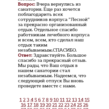
Вопрос:
Вчера вернулись из
санатория. Еще раз хочется
поблагодарить всех
сотрудников корпуса "Лесной"
за прекрасно организованный
отдых. Отдельное спасибо
работникам лечебного корпуса
и всем, всем, кто сделал наш
отдых таким
незабываемым.СПАСИБО.
Ответ:
Здравствуйте. Большое
спасибо за прекрасный отзыв.
Мы рады, что Ваш отдых в
нашем санатории стал
незабываемым. Надеемся, что
следующий отпуск Вы вновь
проведете вместе с нами.
1
2
3
4
5
6
7
8
9
10
11
12
13
14
15
16
17
18
19
20
21
22
23
24
25
26