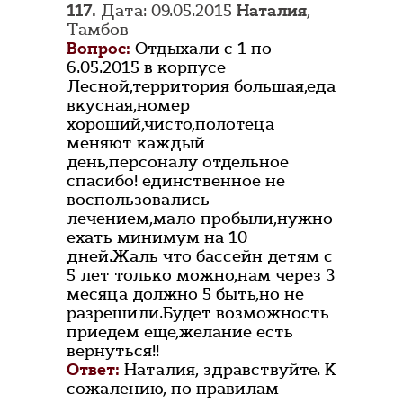
117.
Дата: 09.05.2015
Наталия
,
Тамбов
Вопрос:
Отдыхали с 1 по
6.05.2015 в корпусе
Лесной,территория большая,еда
вкусная,номер
хороший,чисто,полотеца
меняют каждый
день,персоналу отдельное
спасибо! единственное не
воспользовались
лечением,мало пробыли,нужно
ехать минимум на 10
дней.Жаль что бассейн детям с
5 лет только можно,нам через 3
месяца должно 5 быть,но не
разрешили.Будет возможность
приедем еще,желание есть
вернуться!!
Ответ:
Наталия, здравствуйте. К
сожалению, по правилам