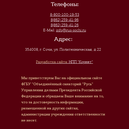
Телефоны:
8-800-100-19-53
8(862) 259-41-96
8(862) 259-41-26
E-Mail:
info@rus-sochi.ru
Адрес:
354008, г. Сочи
,
ул. Политехническая, д.22
Разработка сайта:
НПП "Корнет"
Мы приветствуем Вас на официальном сайте
ФГБУ "Объединённый санаторий "Русь"
Управления делами Президента Российской
Федерации и обращаем Ваше внимание на то,
что за достоверность информации,
размещенной на других сайтах,
администрация учреждения ответственности
не несет.