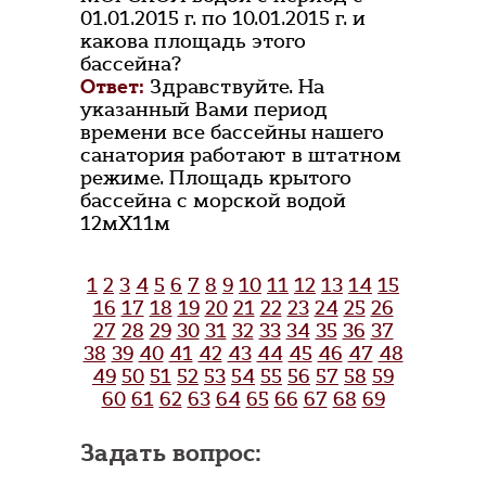
01.01.2015 г. по 10.01.2015 г. и
какова площадь этого
бассейна?
Ответ:
Здравствуйте. На
указанный Вами период
времени все бассейны нашего
санатория работают в штатном
режиме. Площадь крытого
бассейна с морской водой
12мХ11м
1
2
3
4
5
6
7
8
9
10
11
12
13
14
15
16
17
18
19
20
21
22
23
24
25
26
27
28
29
30
31
32
33
34
35
36
37
38
39
40
41
42
43
44
45
46
47
48
49
50
51
52
53
54
55
56
57
58
59
60
61
62
63
64
65
66
67
68
69
Задать вопрос: