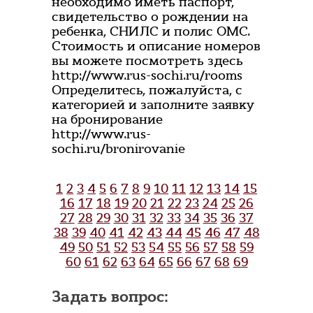
необходимо иметь паспорт,
свидетельство о рождении на
ребенка, СНИЛС и полис ОМС.
Стоимость и описание номеров
вы можете посмотреть здесь
http://www.rus-sochi.ru/rooms
Определитесь, пожалуйста, с
категорией и заполните заявку
на бронирование
http://www.rus-
sochi.ru/bronirovanie
1
2
3
4
5
6
7
8
9
10
11
12
13
14
15
16
17
18
19
20
21
22
23
24
25
26
27
28
29
30
31
32
33
34
35
36
37
38
39
40
41
42
43
44
45
46
47
48
49
50
51
52
53
54
55
56
57
58
59
60
61
62
63
64
65
66
67
68
69
Задать вопрос: