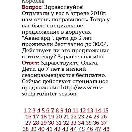
Королёв
Вопрос:
Здравствуйте!
Отдыхали у вас в апреле 2010г.
нам очень понравилось. Тогда у
вас было специальное
предложение в корпусах
"Авангард", дети до 5 лет
проживали бесплатно до 30.04.
Действует ли это предложение
в этом году? Заранее спасибо.
Ответ:
Здравствуйте, Ольга.
Дети до 7 лет в низкий
сезонразмещаются бесплатно.
Сейчас действует специальное
предложение http://www.rus-
sochi.ru/inter-season
1
2
3
4
5
6
7
8
9
10
11
12
13
14
15
16
17
18
19
20
21
22
23
24
25
26
27
28
29
30
31
32
33
34
35
36
37
38
39
40
41
42
43
44
45
46
47
48